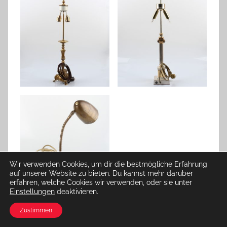
Wir verwenden Cookies, um dir die bestmögliche Erfahrung
auf unserer Website zu bieten. Du kannst mehr darüber
erfahren, welche Cookies wir verwenden, oder sie unter
Einstellungen
deaktivieren.
Facebook
Twitter
WhatsApp
Pinterest
Email
Zustimmen