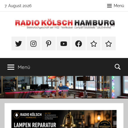
Zum
7. August 2026
Menü
Inhalt
springen
Radio
DIY
Lampenbau
#Twitter
Instagram
Pinterest
YouTube
Facebook
TikTok
Webshop
Kölsch
Tipps
Hamburg
Menü