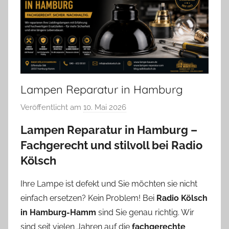
Lampen Reparatur in Hamburg
Veröffentlicht am
10. Mai 2026
v
o
Lampen Reparatur in Hamburg –
n
Fachgerecht und stilvoll bei Radio
A
Kölsch
n
d
Ihre Lampe ist defekt und Sie möchten sie nicht
r
einfach ersetzen? Kein Problem! Bei
Radio Kölsch
e
in Hamburg-Hamm
sind Sie genau richtig. Wir
a
sind seit vielen Jahren auf die
fachgerechte
s