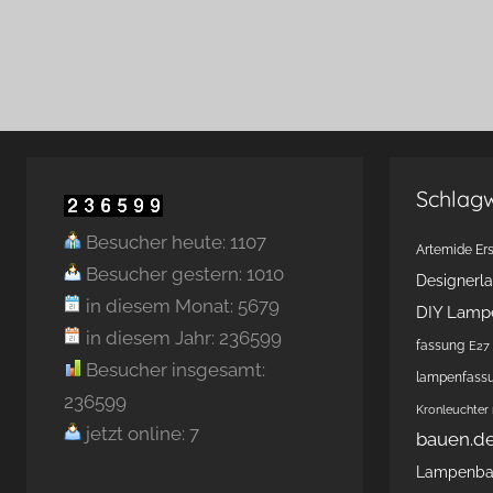
Schlag
Besucher heute: 1107
Artemide Ers
Besucher gestern: 1010
Designerl
in diesem Monat: 5679
DIY Lamp
in diesem Jahr: 236599
fassung
E27 
Besucher insgesamt:
lampenfass
236599
Kronleuchter
jetzt online: 7
bauen.d
Lampenb