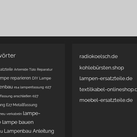
wörter
radiokoelsch.de
kohlebürsten.shop
atzteile
Artemide Tizio Reparatur
lampen-ersatzteile.de
ampe reparieren
DIY Lampe
enbau
e27
e14 lampenfassung
textilkabel-onlineshop.
e27
Fassung anschließen
moebel-ersatzteile.de
ung
E27 Metallfassung
lampe-
 neu verkabeln
e
lampe bauen
Lampenbau Anleitung
au