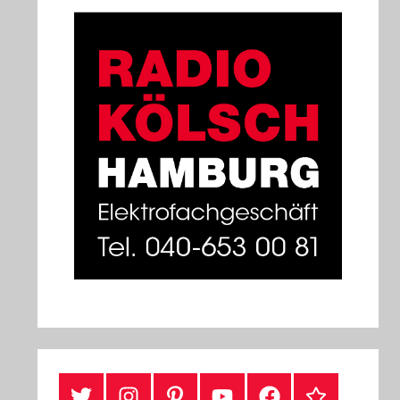
#Twitter
Instagram
Pinterest
YouTube
Facebook
TikTok