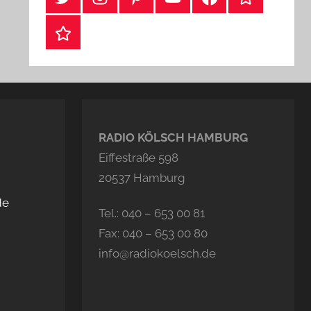
Webshop
RADIO KÖLSCH HAMBURG
Eiffestraße 598
20537 Hamburg
de
Tel.: 040 – 653 00 81
Fax: 040 – 653 00 80
info@radiokoelsch.de