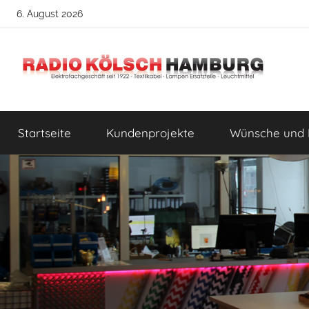
Zum
6. August 2026
Inhalt
springen
Radio
DIY
Lampenbau
Startseite
Kundenprojekte
Wünsche und 
Tipps
Kölsch
Hamburg