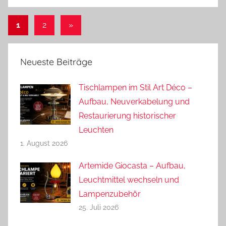
Seitennummerierung
Nächste
1
2
»
Beiträge
der
Beiträge
Neueste Beiträge
Tischlampen im Stil Art Déco –
Aufbau, Neuverkabelung und
Restaurierung historischer
Leuchten
1. August 2026
Artemide Giocasta – Aufbau,
Leuchtmittel wechseln und
Lampenzubehör
25. Juli 2026