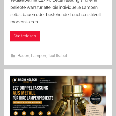
Textilkabel mit E27 Porzellanfassung sind eine
n
beliebte Wahl für alle, die individuelle Lampen
A
selbst bauen oder bestehende Leuchten stilvoll
n
modernisieren
d
r
Weiterlesen
e
a
s
Bauen
,
Lampen
,
Textilkabel