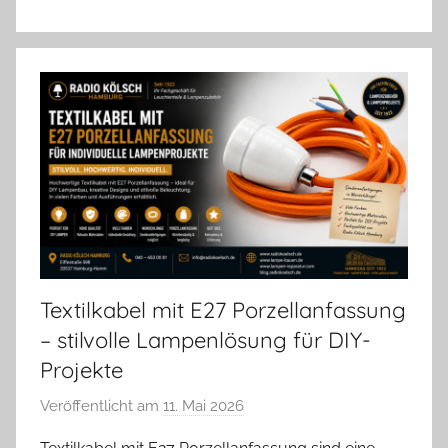
Textilkabel mit E27 Porzellanfassung
– stilvolle Lampenlösung für DIY-
Projekte
Veröffentlicht am
11. Mai 2026
v
o