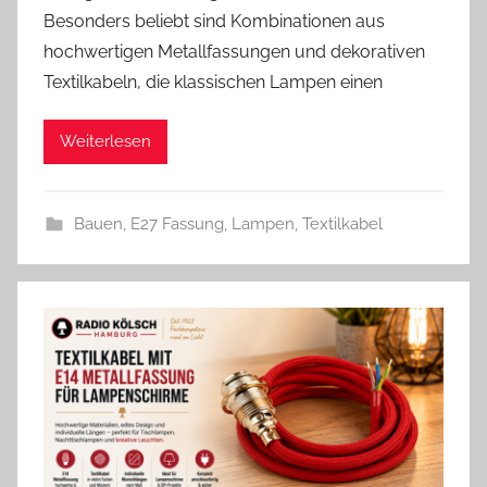
n
Besonders beliebt sind Kombinationen aus
A
hochwertigen Metallfassungen und dekorativen
n
Textilkabeln, die klassischen Lampen einen
d
r
Weiterlesen
e
a
s
Bauen
,
E27 Fassung
,
Lampen
,
Textilkabel