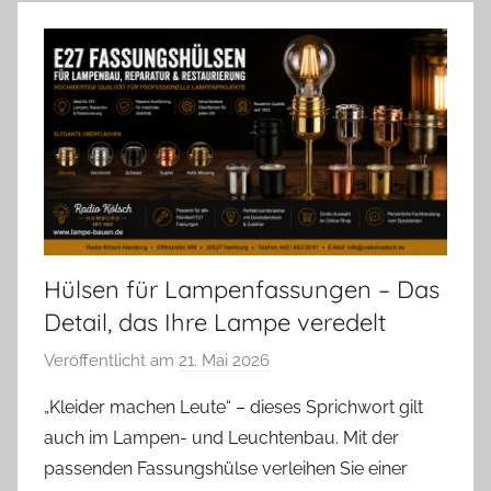
Hülsen für Lampenfassungen – Das
Detail, das Ihre Lampe veredelt
Veröffentlicht am
21. Mai 2026
v
o
„Kleider machen Leute“ – dieses Sprichwort gilt
n
auch im Lampen- und Leuchtenbau. Mit der
A
passenden Fassungshülse verleihen Sie einer
n