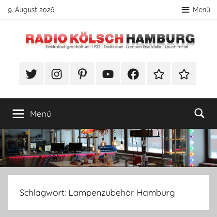
Zum
9. August 2026
Menü
Inhalt
springen
Radio
DIY
Lampenbau
#Twitter
Instagram
Pinterest
YouTube
Facebook
TikTok
Webshop
Kölsch
Tipps
Hamburg
Menü
Schlagwort:
Lampenzubehör Hamburg