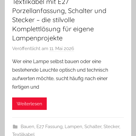
Textilkabel mit E27
Porzellanfassung, Schalter und
Stecker – die stilvolle
Komplettlösung für eigene
Lampenprojekte
Veröffentlicht am
11. Mai 2026
v
o
Wer eine Lampe selbst bauen oder eine
n
bestehende Leuchte optisch und technisch
A
aufwerten möchte, sucht häufig nach einer
n
fertigen und
d
r
Weiterlesen
e
a
s
Bauen
,
E27 Fassung
,
Lampen
,
Schalter
,
Stecker
,
Textilkabel