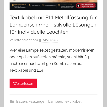
Textilkabel mit E14 Metallfassung für
Lampenschirme – stilvolle Lösungen
für individuelle Leuchten
Veröffentlicht am
9. Mai 2026
v
o
Wer eine Lampe selbst gestalten, modernisieren
n
oder optisch aufwerten möchte, sucht häufig
A
nach einer hochwertigen Kombination aus
n
Textilkabel und E14
d
r
Weiterlesen
e
a
s
Bauen
,
Fassungen
,
Lampen
,
Textilkabel