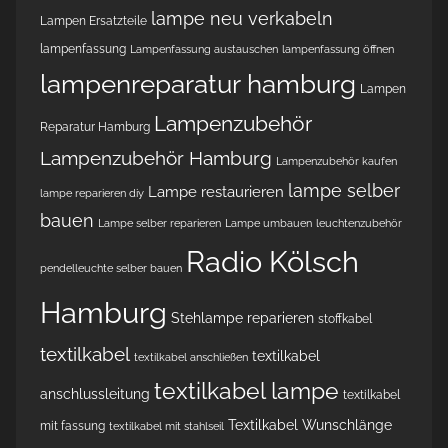
lampe neu verkabeln
Lampen Ersatzteile
lampenfassung
Lampenfassung austauschen
lampenfassung öffnen
lampenreparatur hamburg
Lampen
Lampenzubehör
Reparatur Hamburg
Lampenzubehör Hamburg
Lampenzubehör kaufen
lampe selber
Lampe restaurieren
lampe reparieren diy
bauen
Lampe selber reparieren
Lampe umbauen
leuchtenzubehör
Radio Kölsch
pendelleuchte selber bauen
Hamburg
Stehlampe reparieren
stoffkabel
textilkabel
textilkabel
textilkabel anschließen
textilkabel lampe
anschlussleitung
textilkabel
Textilkabel Wunschlänge
mit fassung
textilkabel mit stahlseil