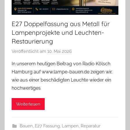
E27 Doppelfassung aus Metall für
Lampenprojekte und Leuchten-
Restaurierung
Veröffentlicht am
10. Mai 2026
v
o
In unserem heutigen Beitrag von Radio Kölsch
n
Hamburg auf www.lampe-bauen.de zeigen wir,
A
wie aus einer beschädigten Leuchte wieder ein
n
hochwertiges
d
r
Weiterlesen
e
a
s
Bauen
,
E27 Fassung
,
Lampen
,
Reparatur