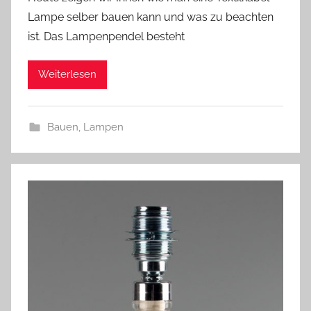
n
Lampe selber bauen kann und was zu beachten
A
ist. Das Lampenpendel besteht
n
d
Weiterlesen
r
e
a
Bauen
,
Lampen
s