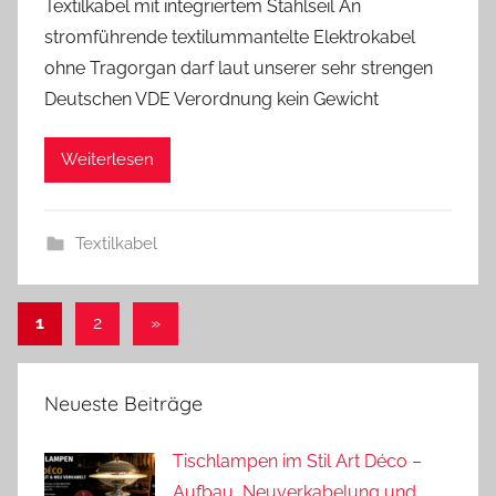
Textilkabel mit integriertem Stahlseil An
n
stromführende textilummantelte Elektrokabel
A
ohne Tragorgan darf laut unserer sehr strengen
n
Deutschen VDE Verordnung kein Gewicht
d
r
Weiterlesen
e
a
s
Textilkabel
Seitennummerierung
Nächste
1
2
»
Beiträge
der
Beiträge
Neueste Beiträge
Tischlampen im Stil Art Déco –
Aufbau, Neuverkabelung und