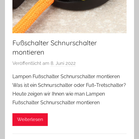
Fußschalter Schnurschalter
montieren
Veröffentlicht am
8. Juni 2022
v
o
Lampen Fußschalter Schnurschalter montieren
n
Was ist ein Schnurschalter oder Fuß-Tretschalter?
A
Heute zeigen wir Ihnen wie man Lampen
n
Fußschalter Schnurschalter montieren
d
r
Weiterlesen
e
a
s