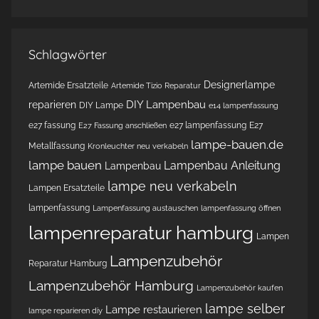
Schlagwörter
Designerlampe
Artemide Ersatzteile
Artemide Tizio Reparatur
DIY Lampenbau
reparieren
DIY Lampe
e14 lampenfassung
e27 fassung
e27 lampenfassung
E27
E27 Fassung anschließen
lampe-bauen.de
Metallfassung
Kronleuchter neu verkabeln
lampe bauen
Lampenbau Anleitung
Lampenbau
lampe neu verkabeln
Lampen Ersatzteile
lampenfassung
Lampenfassung austauschen
lampenfassung öffnen
lampenreparatur hamburg
Lampen
Lampenzubehör
Reparatur Hamburg
Lampenzubehör Hamburg
Lampenzubehör kaufen
lampe selber
Lampe restaurieren
lampe reparieren diy