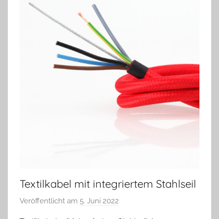
Textilkabel mit integriertem Stahlseil
Veröffentlicht am
5. Juni 2022
v
o