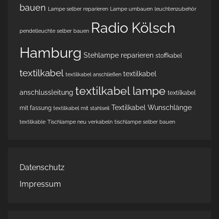
bauen
Lampe selber reparieren
Lampe umbauen
leuchtenzubehör
Radio Kölsch
pendelleuchte selber bauen
Hamburg
Stehlampe reparieren
stoffkabel
textilkabel
textilkabel
textilkabel anschließen
textilkabel lampe
anschlussleitung
textilkabel
Textilkabel Wunschlänge
mit fassung
textilkabel mit stahlseil
textilkable
Tischlampe neu verkabeln
tischlampe selber bauen
Datenschutz
Impressum