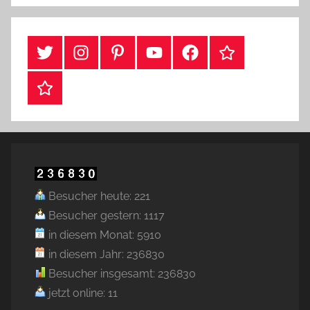
#Twitter
Instagram
Pinterest
YouTube
Facebook
TikTok
Webshop
Besucher heute: 221
Besucher gestern: 1117
in diesem Monat: 5910
in diesem Jahr: 236830
Besucher insgesamt: 236830
jetzt online: 11