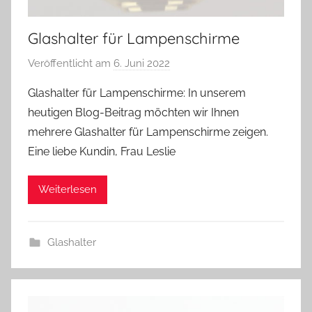
Glashalter für Lampenschirme
Veröffentlicht am
6. Juni 2022
v
o
Glashalter für Lampenschirme: In unserem
n
heutigen Blog-Beitrag möchten wir Ihnen
A
mehrere Glashalter für Lampenschirme zeigen.
n
Eine liebe Kundin, Frau Leslie
d
r
Weiterlesen
e
a
s
Glashalter