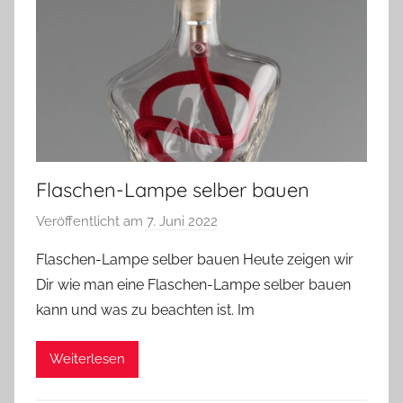
Flaschen-Lampe selber bauen
Veröffentlicht am
7. Juni 2022
v
o
Flaschen-Lampe selber bauen Heute zeigen wir
n
Dir wie man eine Flaschen-Lampe selber bauen
A
kann und was zu beachten ist. Im
n
d
Weiterlesen
r
e