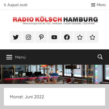
Zum
6. August 2026
Menü
Inhalt
springen
Radio
DIY
Lampenbau
#Twitter
Instagram
Pinterest
YouTube
Facebook
TikTok
Webshop
Kölsch
Tipps
Hamburg
Menü
Monat:
Juni 2022