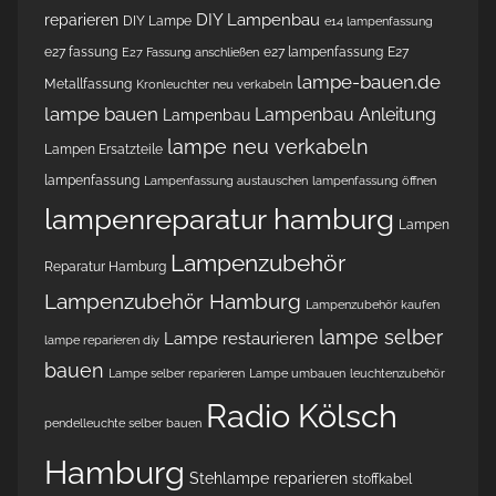
DIY Lampenbau
reparieren
DIY Lampe
e14 lampenfassung
e27 fassung
e27 lampenfassung
E27
E27 Fassung anschließen
lampe-bauen.de
Metallfassung
Kronleuchter neu verkabeln
lampe bauen
Lampenbau Anleitung
Lampenbau
lampe neu verkabeln
Lampen Ersatzteile
lampenfassung
Lampenfassung austauschen
lampenfassung öffnen
lampenreparatur hamburg
Lampen
Lampenzubehör
Reparatur Hamburg
Lampenzubehör Hamburg
Lampenzubehör kaufen
lampe selber
Lampe restaurieren
lampe reparieren diy
bauen
Lampe selber reparieren
Lampe umbauen
leuchtenzubehör
Radio Kölsch
pendelleuchte selber bauen
Hamburg
Stehlampe reparieren
stoffkabel