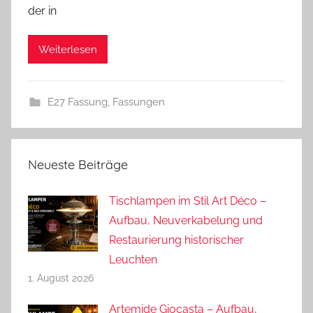
der in
d
r
Weiterlesen
e
a
s
E27 Fassung
,
Fassungen
Neueste Beiträge
Tischlampen im Stil Art Déco –
Aufbau, Neuverkabelung und
Restaurierung historischer
Leuchten
1. August 2026
Artemide Giocasta – Aufbau,