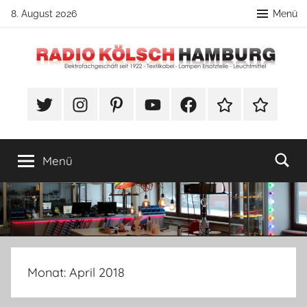
Zum
8. August 2026
Menü
Inhalt
springen
Radio
DIY
Lampenbau
#Twitter
Instagram
Pinterest
YouTube
Facebook
TikTok
Webshop
Kölsch
Tipps
Hamburg
Menü
Monat:
April 2018