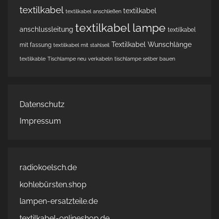
textilkabel
textilkabel
textilkabel anschließen
textilkabel lampe
anschlussleitung
textilkabel
Textilkabel Wunschlänge
mit fassung
textilkabel mit stahlseil
textilkable
Tischlampe neu verkabeln
tischlampe selber bauen
Datenschutz
Impressum
radiokoelsch.de
kohlebürsten.shop
lampen-ersatzteile.de
textilkabel-onlineshop.de