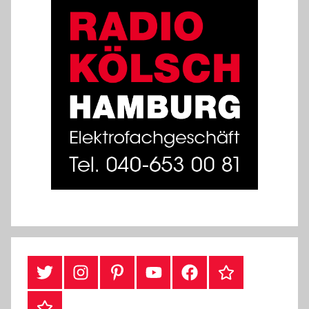
#Twitter
Instagram
Pinterest
YouTube
Facebook
TikTok
Webshop