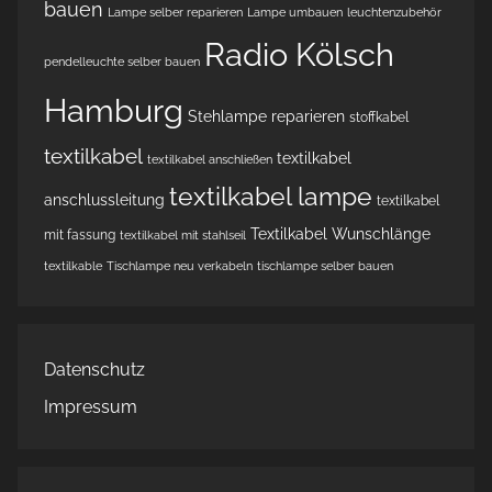
bauen
Lampe selber reparieren
Lampe umbauen
leuchtenzubehör
Radio Kölsch
pendelleuchte selber bauen
Hamburg
Stehlampe reparieren
stoffkabel
textilkabel
textilkabel
textilkabel anschließen
textilkabel lampe
anschlussleitung
textilkabel
Textilkabel Wunschlänge
mit fassung
textilkabel mit stahlseil
textilkable
Tischlampe neu verkabeln
tischlampe selber bauen
Datenschutz
Impressum