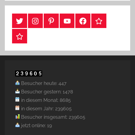
#Twitter
Instagram
Pinterest
YouTube
Facebook
TikTok
Webshop
Besucher heute: 447
Besucher gestern: 1478
in diesem Monat: 8685
in diesem Jahr: 239605
Besucher insgesamt: 239605
jetzt online: 19