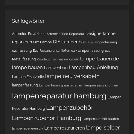
Schlagwörter
Designerlampe
Artemide Ersatzteile
Artemide Tizio Reparatur
DIY Lampenbau
reparieren
DIY Lampe
e14 lampenfassung
e27 fassung
e27 lampenfassung
E27
E27 Fassung anschließen
lampe-bauen.de
Metallfassung
Kronleuchter neu verkabeln
lampe bauen
Lampenbau Anleitung
Lampenbau
lampe neu verkabeln
Lampen Ersatzteile
lampenfassung
Lampenfassung austauschen
lampenfassung öffnen
lampenreparatur hamburg
Lampen
Lampenzubehör
Reparatur Hamburg
Lampenzubehör Hamburg
Lampenzubehör kaufen
lampe selber
Lampe restaurieren
lampe reparieren diy