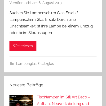
Veröffentlicht am
6. August 2017
v
o
Suchen Sie Lampenschirm Glas Ersatz?
n
Lampenschirm Glas Ersatz Durch eine
A
Unachtsamkeit ist Ihre Lampe bei einem Umzug
n
oder beim Staubsaugen
d
r
Weiterlesen
e
a
s
Lampenglas Ersatzglas
Neueste Beiträge
Tischlampen im Stil Art Déco –
Aufbau, Neuverkabelung und