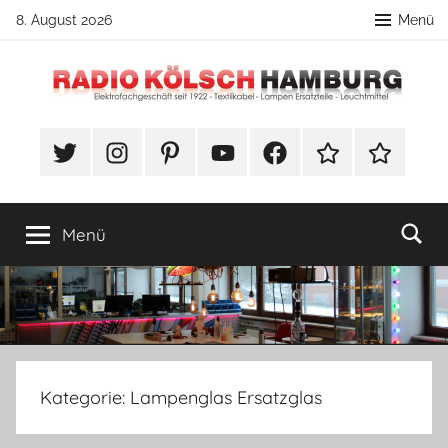
Zum
8. August 2026
Menü
Inhalt
springen
Radio
DIY
Lampenbau
#Twitter
Instagram
Pinterest
YouTube
Facebook
TikTok
Webshop
Kölsch
Tipps
Hamburg
Menü
Kategorie:
Lampenglas Ersatzglas