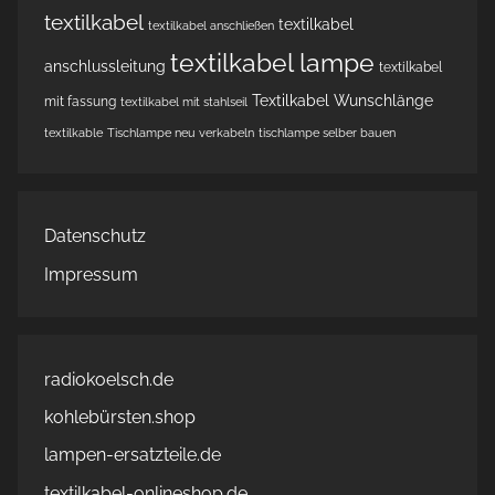
textilkabel
textilkabel
textilkabel anschließen
textilkabel lampe
anschlussleitung
textilkabel
Textilkabel Wunschlänge
mit fassung
textilkabel mit stahlseil
textilkable
Tischlampe neu verkabeln
tischlampe selber bauen
Datenschutz
Impressum
radiokoelsch.de
kohlebürsten.shop
lampen-ersatzteile.de
textilkabel-onlineshop.de