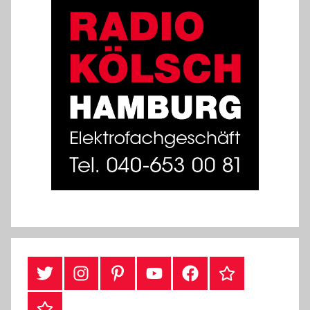
#Twitter
Instagram
Pinterest
YouTube
Facebook
TikTok
Webshop