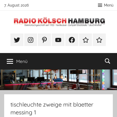
Zum
7. August 2026
Menü
Inhalt
springen
Radio
DIY
Lampenbau
#Twitter
Instagram
Pinterest
YouTube
Facebook
TikTok
Webshop
Kölsch
Tipps
Hamburg
Menü
tischleuchte zweige mit blaetter
messing 1