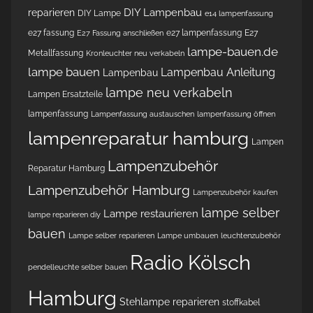
DIY Lampenbau
reparieren
DIY Lampe
e14 lampenfassung
e27 fassung
e27 lampenfassung
E27
E27 Fassung anschließen
lampe-bauen.de
Metallfassung
Kronleuchter neu verkabeln
lampe bauen
Lampenbau Anleitung
Lampenbau
lampe neu verkabeln
Lampen Ersatzteile
lampenfassung
Lampenfassung austauschen
lampenfassung öffnen
lampenreparatur hamburg
Lampen
Lampenzubehör
Reparatur Hamburg
Lampenzubehör Hamburg
Lampenzubehör kaufen
lampe selber
Lampe restaurieren
lampe reparieren diy
bauen
Lampe selber reparieren
Lampe umbauen
leuchtenzubehör
Radio Kölsch
pendelleuchte selber bauen
Hamburg
Stehlampe reparieren
stoffkabel