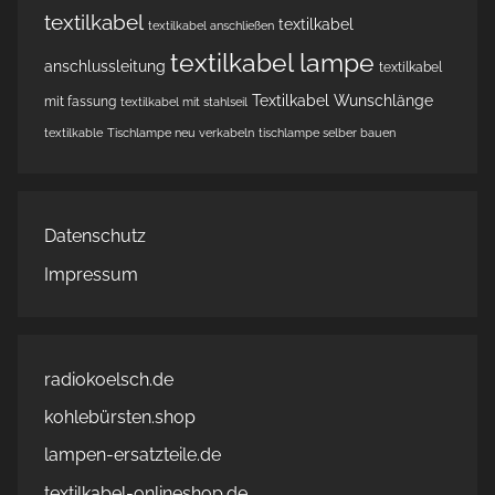
textilkabel
textilkabel
textilkabel anschließen
textilkabel lampe
anschlussleitung
textilkabel
Textilkabel Wunschlänge
mit fassung
textilkabel mit stahlseil
textilkable
Tischlampe neu verkabeln
tischlampe selber bauen
Datenschutz
Impressum
radiokoelsch.de
kohlebürsten.shop
lampen-ersatzteile.de
textilkabel-onlineshop.de