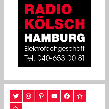
#Twitter
Instagram
Pinterest
YouTube
Facebook
TikTok
Webshop