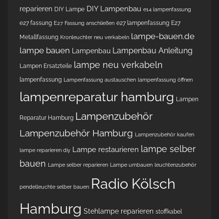
DIY Lampenbau
reparieren
DIY Lampe
e14 lampenfassung
e27 fassung
e27 lampenfassung
E27
E27 Fassung anschließen
lampe-bauen.de
Metallfassung
Kronleuchter neu verkabeln
lampe bauen
Lampenbau Anleitung
Lampenbau
lampe neu verkabeln
Lampen Ersatzteile
lampenfassung
Lampenfassung austauschen
lampenfassung öffnen
lampenreparatur hamburg
Lampen
Lampenzubehör
Reparatur Hamburg
Lampenzubehör Hamburg
Lampenzubehör kaufen
lampe selber
Lampe restaurieren
lampe reparieren diy
bauen
Lampe selber reparieren
Lampe umbauen
leuchtenzubehör
Radio Kölsch
pendelleuchte selber bauen
Hamburg
Stehlampe reparieren
stoffkabel