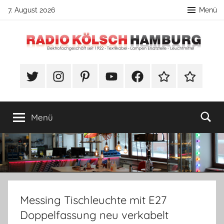
Zum
7. August 2026
Menü
Inhalt
springen
Radio
DIY
Lampenbau
#Twitter
Instagram
Pinterest
YouTube
Facebook
TikTok
Webshop
Kölsch
Tipps
Hamburg
Menü
Messing Tischleuchte mit E27
Doppelfassung neu verkabelt