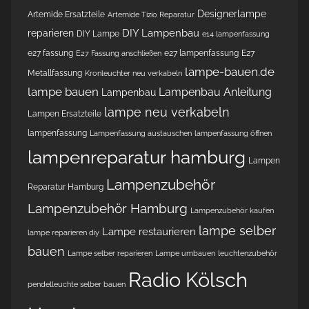
Designerlampe
Artemide Ersatzteile
Artemide Tizio Reparatur
DIY Lampenbau
reparieren
DIY Lampe
e14 lampenfassung
e27 fassung
e27 lampenfassung
E27
E27 Fassung anschließen
lampe-bauen.de
Metallfassung
Kronleuchter neu verkabeln
lampe bauen
Lampenbau Anleitung
Lampenbau
lampe neu verkabeln
Lampen Ersatzteile
lampenfassung
Lampenfassung austauschen
lampenfassung öffnen
lampenreparatur hamburg
Lampen
Lampenzubehör
Reparatur Hamburg
Lampenzubehör Hamburg
Lampenzubehör kaufen
lampe selber
Lampe restaurieren
lampe reparieren diy
bauen
Lampe selber reparieren
Lampe umbauen
leuchtenzubehör
Radio Kölsch
pendelleuchte selber bauen