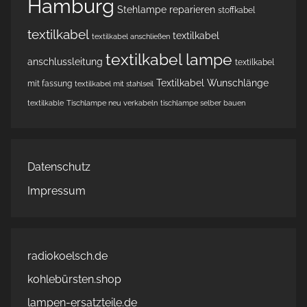
Hamburg
Stehlampe reparieren
stoffkabel
textilkabel
textilkabel
textilkabel anschließen
textilkabel lampe
anschlussleitung
textilkabel
Textilkabel Wunschlänge
mit fassung
textilkabel mit stahlseil
textilkable
Tischlampe neu verkabeln
tischlampe selber bauen
Datenschutz
Impressum
radiokoelsch.de
kohlebürsten.shop
lampen-ersatzteile.de