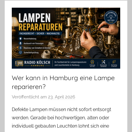
Wer kann in Hamburg eine Lampe
reparieren?
Veröffentlicht am
23. April 2026
v
o
Defekte Lampen müssen nicht sofort entsorgt
n
werden. Gerade bei hochwertigen, alten oder
A
individuell gebauten Leuchten lohnt sich eine
n