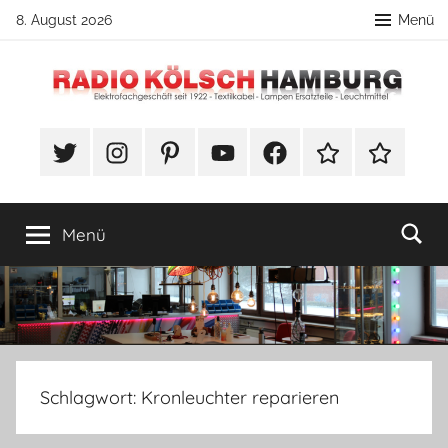
Zum
8. August 2026
Menü
Inhalt
springen
Radio
DIY
Lampenbau
#Twitter
Instagram
Pinterest
YouTube
Facebook
TikTok
Webshop
Kölsch
Tipps
Hamburg
Menü
Schlagwort:
Kronleuchter reparieren