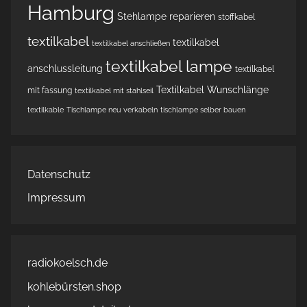
Hamburg
Stehlampe reparieren
stoffkabel
textilkabel
textilkabel
textilkabel anschließen
textilkabel lampe
anschlussleitung
textilkabel
Textilkabel Wunschlänge
mit fassung
textilkabel mit stahlseil
textilkable
Tischlampe neu verkabeln
tischlampe selber bauen
Datenschutz
Impressum
radiokoelsch.de
kohlebürsten.shop