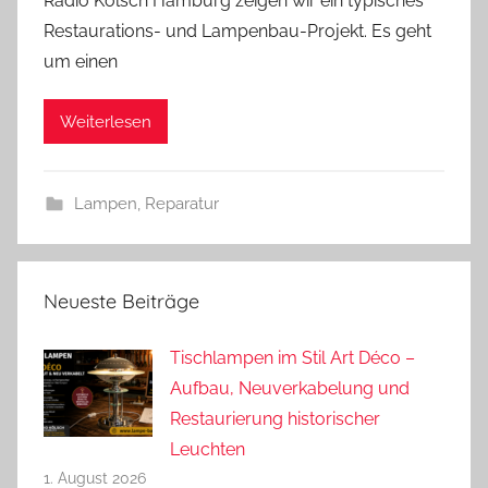
Radio Kölsch Hamburg zeigen wir ein typisches
A
Restaurations- und Lampenbau-Projekt. Es geht
n
um einen
d
r
Weiterlesen
e
a
s
Lampen
,
Reparatur
Neueste Beiträge
Tischlampen im Stil Art Déco –
Aufbau, Neuverkabelung und
Restaurierung historischer
Leuchten
1. August 2026