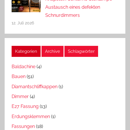
Austausch eines defekten
Schnurdimmers
12. Juli 2026
Kategorien
Archive
Schlagwörter
Baldachine
(4)
Bauen
(51)
Diamantschliffkappen
(1)
Dimmer
(4)
E27 Fassung
(13)
Erdungsklemmen
(1)
Fassungen
(18)