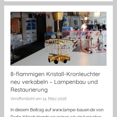
8-flammigen Kristall-Kronleuchter
neu verkabeln – Lampenbau und
Restaurierung
Veröffentlicht am
14. März 2026
v
o
In diesem Beitrag auf www.lampe-bauen.de von
n