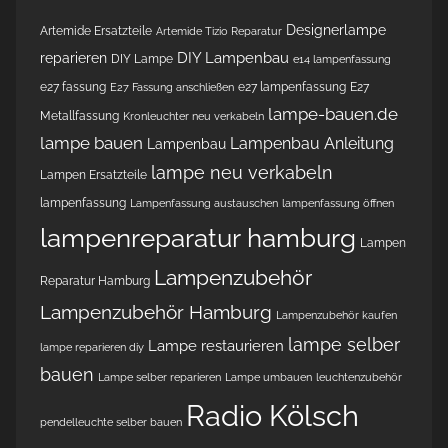
Designerlampe
Artemide Ersatzteile
Artemide Tizio Reparatur
DIY Lampenbau
reparieren
DIY Lampe
e14 lampenfassung
e27 fassung
e27 lampenfassung
E27
E27 Fassung anschließen
lampe-bauen.de
Metallfassung
Kronleuchter neu verkabeln
lampe bauen
Lampenbau Anleitung
Lampenbau
lampe neu verkabeln
Lampen Ersatzteile
lampenfassung
Lampenfassung austauschen
lampenfassung öffnen
lampenreparatur hamburg
Lampen
Lampenzubehör
Reparatur Hamburg
Lampenzubehör Hamburg
Lampenzubehör kaufen
lampe selber
Lampe restaurieren
lampe reparieren diy
bauen
Lampe selber reparieren
Lampe umbauen
leuchtenzubehör
Radio Kölsch
pendelleuchte selber bauen