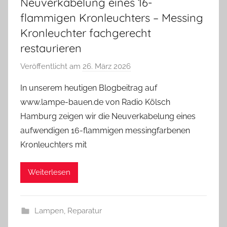
Neuverkabelung eines 16-
flammigen Kronleuchters – Messing
Kronleuchter fachgerecht
restaurieren
Veröffentlicht am
26. März 2026
v
o
In unserem heutigen Blogbeitrag auf
n
www.lampe-bauen.de von Radio Kölsch
A
Hamburg zeigen wir die Neuverkabelung eines
n
aufwendigen 16-flammigen messingfarbenen
d
Kronleuchters mit
r
e
a
Weiterlesen
s
Lampen
,
Reparatur