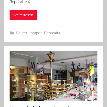
Reparatur fast
d
r
Weiterlesen
e
a
s
Bauen
,
Lampen
,
Reparatur