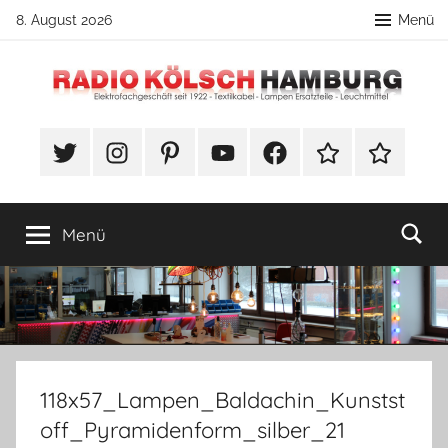
Zum
8. August 2026
Menü
Inhalt
springen
Radio
DIY
Lampenbau
#Twitter
Instagram
Pinterest
YouTube
Facebook
TikTok
Webshop
Kölsch
Tipps
Hamburg
Menü
118x57_Lampen_Baldachin_Kunstst
off_Pyramidenform_silber_21