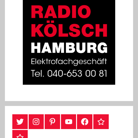
#Twitter
Instagram
Pinterest
YouTube
Facebook
TikTok
Webshop