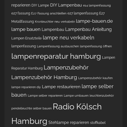
DIY Lampenbau
reparieren
DIY Lampe
e14 lampenfassung
e27 fassung
e27 lampenfassung
E27
E27 Fassung anschließen
lampe-bauen.de
Metallfassung
Kronleuchter neu verkabeln
lampe bauen
Lampenbau Anleitung
Lampenbau
lampe neu verkabeln
Lampen Ersatzteile
lampenfassung
Lampenfassung austauschen
lampenfassung öffnen
lampenreparatur hamburg
Lampen
Lampenzubehör
Reparatur Hamburg
Lampenzubehör Hamburg
Lampenzubehör kaufen
lampe selber
Lampe restaurieren
lampe reparieren diy
bauen
Lampe selber reparieren
Lampe umbauen
leuchtenzubehör
Radio Kölsch
pendelleuchte selber bauen
Hamburg
Stehlampe reparieren
stoffkabel