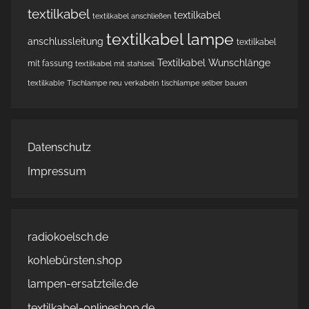
textilkabel
textilkabel
textilkabel anschließen
textilkabel lampe
anschlussleitung
textilkabel
Textilkabel Wunschlänge
mit fassung
textilkabel mit stahlseil
textilkable
Tischlampe neu verkabeln
tischlampe selber bauen
Datenschutz
Impressum
radiokoelsch.de
kohlebürsten.shop
lampen-ersatzteile.de
textilkabel-onlineshop.de