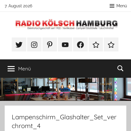
Zum
7. August 2026
Menü
Inhalt
springen
Radio
DIY
Lampenbau
#Twitter
Instagram
Pinterest
YouTube
Facebook
TikTok
Webshop
Kölsch
Tipps
Hamburg
Menü
Lampenschirm_Glashalter_Set_ver
chromt_4