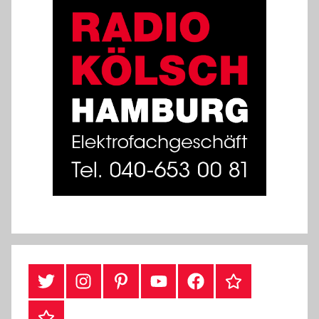
#Twitter
Instagram
Pinterest
YouTube
Facebook
TikTok
Webshop