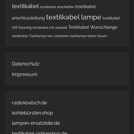
textilkabel
textilkabel
textilkabel anschließen
textilkabel lampe
anschlussleitung
textilkabel
Textilkabel Wunschlänge
mit fassung
textilkabel mit stahlseil
textilkable
Tischlampe neu verkabeln
tischlampe selber bauen
Datenschutz
Impressum
radiokoelsch.de
kohlebürsten.shop
lampen-ersatzteile.de
textilkabel-onlineshop.de