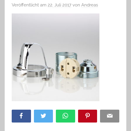
Veröffentlicht am
22. Juli 2017
von
Andreas
Facebook
Twitter
WhatsApp
Pinterest
Email