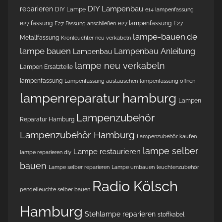
DIY Lampenbau
reparieren
DIY Lampe
e14 lampenfassung
e27 fassung
e27 lampenfassung
E27
E27 Fassung anschließen
lampe-bauen.de
Metallfassung
Kronleuchter neu verkabeln
lampe bauen
Lampenbau Anleitung
Lampenbau
lampe neu verkabeln
Lampen Ersatzteile
lampenfassung
Lampenfassung austauschen
lampenfassung öffnen
lampenreparatur hamburg
Lampen
Lampenzubehör
Reparatur Hamburg
Lampenzubehör Hamburg
Lampenzubehör kaufen
lampe selber
Lampe restaurieren
lampe reparieren diy
bauen
Lampe selber reparieren
Lampe umbauen
leuchtenzubehör
Radio Kölsch
pendelleuchte selber bauen
Hamburg
Stehlampe reparieren
stoffkabel