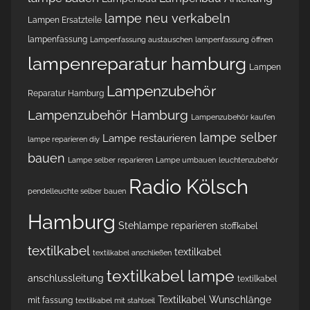
lampe neu verkabeln
Lampen Ersatzteile
lampenfassung
Lampenfassung austauschen
lampenfassung öffnen
lampenreparatur hamburg
Lampen
Lampenzubehör
Reparatur Hamburg
Lampenzubehör Hamburg
Lampenzubehör kaufen
lampe selber
Lampe restaurieren
lampe reparieren diy
bauen
Lampe selber reparieren
Lampe umbauen
leuchtenzubehör
Radio Kölsch
pendelleuchte selber bauen
Hamburg
Stehlampe reparieren
stoffkabel
textilkabel
textilkabel
textilkabel anschließen
textilkabel lampe
anschlussleitung
textilkabel
Textilkabel Wunschlänge
mit fassung
textilkabel mit stahlseil