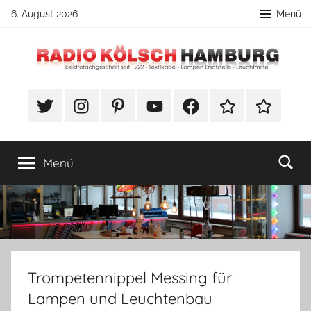
Zum
6. August 2026
Menü
Inhalt
springen
Radio
DIY
Lampenbau
#Twitter
Instagram
Pinterest
YouTube
Facebook
TikTok
Webshop
Kölsch
Tipps
Hamburg
Menü
Trompetennippel Messing für
Lampen und Leuchtenbau