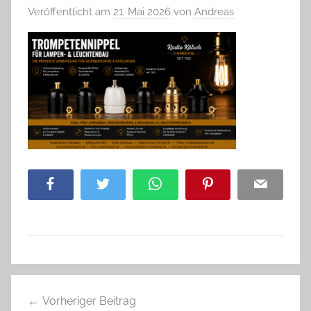
Veröffentlicht am
21. Mai 2026
von
Andreas
Facebook
Twitter
WhatsApp
Pinterest
Email
Beitragsnavigation
Vorheriger Beitrag