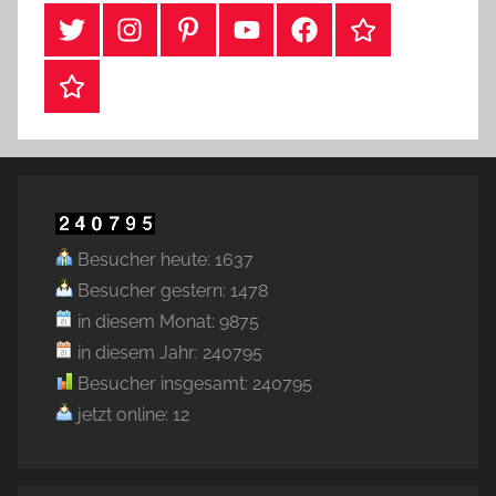
#Twitter
Instagram
Pinterest
YouTube
Facebook
TikTok
Webshop
Besucher heute: 1637
Besucher gestern: 1478
in diesem Monat: 9875
in diesem Jahr: 240795
Besucher insgesamt: 240795
jetzt online: 12