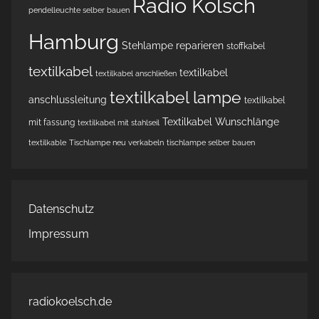
Radio Kölsch
pendelleuchte selber bauen
Hamburg
Stehlampe reparieren
stoffkabel
textilkabel
textilkabel
textilkabel anschließen
textilkabel lampe
anschlussleitung
textilkabel
Textilkabel Wunschlänge
mit fassung
textilkabel mit stahlseil
textilkable
Tischlampe neu verkabeln
tischlampe selber bauen
Datenschutz
Impressum
radiokoelsch.de