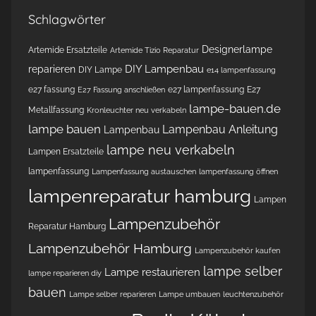
Schlagwörter
Designerlampe
Artemide Ersatzteile
Artemide Tizio Reparatur
DIY Lampenbau
reparieren
DIY Lampe
e14 lampenfassung
e27 fassung
e27 lampenfassung
E27
E27 Fassung anschließen
lampe-bauen.de
Metallfassung
Kronleuchter neu verkabeln
lampe bauen
Lampenbau Anleitung
Lampenbau
lampe neu verkabeln
Lampen Ersatzteile
lampenfassung
Lampenfassung austauschen
lampenfassung öffnen
lampenreparatur hamburg
Lampen
Lampenzubehör
Reparatur Hamburg
Lampenzubehör Hamburg
Lampenzubehör kaufen
lampe selber
Lampe restaurieren
lampe reparieren diy
bauen
Lampe selber reparieren
Lampe umbauen
leuchtenzubehör