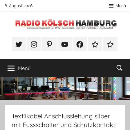
Zum
8. August 2026
Menü
Inhalt
springen
Radio
DIY
Lampenbau
#Twitter
Instagram
Pinterest
YouTube
Facebook
TikTok
Webshop
Kölsch
Tipps
Hamburg
Menü
Textilkabel Anschlussleitung silber
mit Fussschalter und Schutzkontakt-