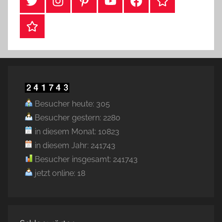
#Twitter
Instagram
Pinterest
YouTube
Facebook
TikTok
Webshop
Besucher heute: 305
Besucher gestern: 2280
in diesem Monat: 10823
in diesem Jahr: 241743
Besucher insgesamt: 241743
jetzt online: 18