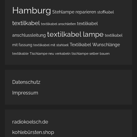
Hamburg
Stehlampe reparieren
stoffkabel
textilkabel
textilkabel
textilkabel anschließen
textilkabel lampe
anschlussleitung
textilkabel
Textilkabel Wunschlänge
mit fassung
textilkabel mit stahlseil
textilkable
Tischlampe neu verkabeln
tischlampe selber bauen
Datenschutz
Impressum
radiokoelsch.de
kohlebürsten.shop