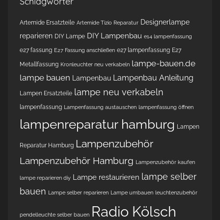
Schlagwörter
Designerlampe
Artemide Ersatzteile
Artemide Tizio Reparatur
DIY Lampenbau
reparieren
DIY Lampe
e14 lampenfassung
e27 fassung
e27 lampenfassung
E27
E27 Fassung anschließen
lampe-bauen.de
Metallfassung
Kronleuchter neu verkabeln
lampe bauen
Lampenbau Anleitung
Lampenbau
lampe neu verkabeln
Lampen Ersatzteile
lampenfassung
Lampenfassung austauschen
lampenfassung öffnen
lampenreparatur hamburg
Lampen
Lampenzubehör
Reparatur Hamburg
Lampenzubehör Hamburg
Lampenzubehör kaufen
lampe selber
Lampe restaurieren
lampe reparieren diy
bauen
Lampe selber reparieren
Lampe umbauen
leuchtenzubehör
Radio Kölsch
pendelleuchte selber bauen