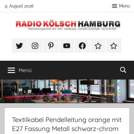
Zum
9. August 2026
Menü
Inhalt
springen
Radio
DIY
Lampenbau
#Twitter
Instagram
Pinterest
YouTube
Facebook
TikTok
Webshop
Kölsch
Tipps
Hamburg
Menü
Textilkabel Pendelleitung orange mit
E27 Fassung Metall schwarz-chrom