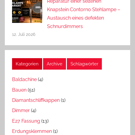
Reparatur einer seltenen
Knapstein Contorno Stehlampe –
Austausch eines defekten
Schnurdimmers
12. Juli 2026
Kategorien
Archive
Schlagwörter
Baldachine
(4)
Bauen
(51)
Diamantschliffkappen
(1)
Dimmer
(4)
E27 Fassung
(13)
Erdungsklemmen
(1)