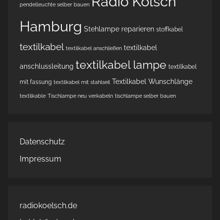
Radio Kölsch
pendelleuchte selber bauen
Hamburg
Stehlampe reparieren
stoffkabel
textilkabel
textilkabel
textilkabel anschließen
textilkabel lampe
anschlussleitung
textilkabel
Textilkabel Wunschlänge
mit fassung
textilkabel mit stahlseil
textilkable
Tischlampe neu verkabeln
tischlampe selber bauen
Datenschutz
Impressum
radiokoelsch.de