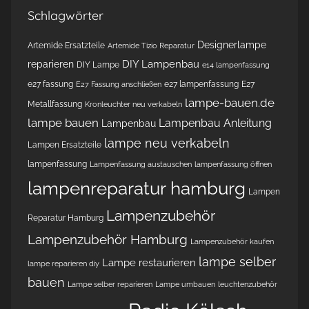
Schlagwörter
Designerlampe
Artemide Ersatzteile
Artemide Tizio Reparatur
DIY Lampenbau
reparieren
DIY Lampe
e14 lampenfassung
e27 fassung
e27 lampenfassung
E27
E27 Fassung anschließen
lampe-bauen.de
Metallfassung
Kronleuchter neu verkabeln
lampe bauen
Lampenbau Anleitung
Lampenbau
lampe neu verkabeln
Lampen Ersatzteile
lampenfassung
Lampenfassung austauschen
lampenfassung öffnen
lampenreparatur hamburg
Lampen
Lampenzubehör
Reparatur Hamburg
Lampenzubehör Hamburg
Lampenzubehör kaufen
lampe selber
Lampe restaurieren
lampe reparieren diy
bauen
Lampe selber reparieren
Lampe umbauen
leuchtenzubehör