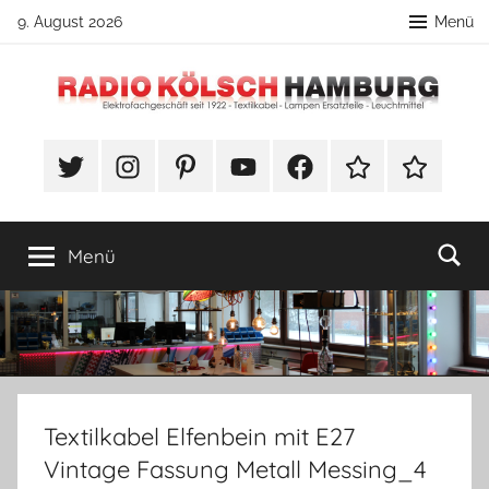
Zum
9. August 2026
Menü
Inhalt
springen
Radio
DIY
Lampenbau
#Twitter
Instagram
Pinterest
YouTube
Facebook
TikTok
Webshop
Kölsch
Tipps
Hamburg
Menü
Textilkabel Elfenbein mit E27
Vintage Fassung Metall Messing_4