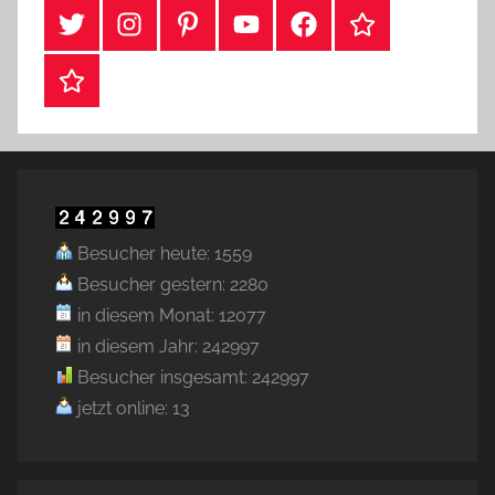
#Twitter
Instagram
Pinterest
YouTube
Facebook
TikTok
Webshop
Besucher heute: 1559
Besucher gestern: 2280
in diesem Monat: 12077
in diesem Jahr: 242997
Besucher insgesamt: 242997
jetzt online: 13