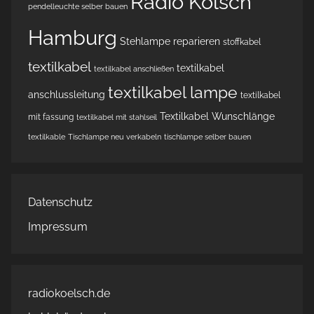
Radio Kölsch
pendelleuchte selber bauen
Hamburg
Stehlampe reparieren
stoffkabel
textilkabel
textilkabel
textilkabel anschließen
textilkabel lampe
anschlussleitung
textilkabel
Textilkabel Wunschlänge
mit fassung
textilkabel mit stahlseil
textilkable
Tischlampe neu verkabeln
tischlampe selber bauen
Datenschutz
Impressum
radiokoelsch.de