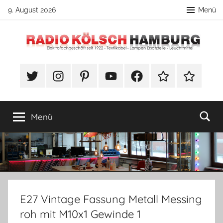
Zum
9. August 2026
Menü
Inhalt
springen
Radio
DIY
Lampenbau
#Twitter
Instagram
Pinterest
YouTube
Facebook
TikTok
Webshop
Kölsch
Tipps
Hamburg
Menü
E27 Vintage Fassung Metall Messing
roh mit M10x1 Gewinde 1