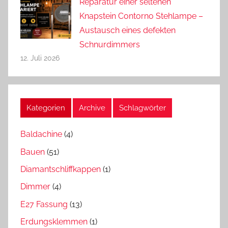
Reparatur einer seltenen
Knapstein Contorno Stehlampe –
Austausch eines defekten
Schnurdimmers
12. Juli 2026
Kategorien
Archive
Schlagwörter
Baldachine
(4)
Bauen
(51)
Diamantschliffkappen
(1)
Dimmer
(4)
E27 Fassung
(13)
Erdungsklemmen
(1)