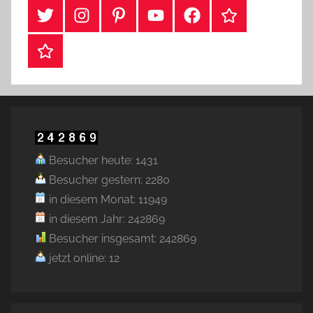
#Twitter
Instagram
Pinterest
YouTube
Facebook
TikTok
Webshop
Besucher heute: 1431
Besucher gestern: 2280
in diesem Monat: 11949
in diesem Jahr: 242869
Besucher insgesamt: 242869
jetzt online: 12