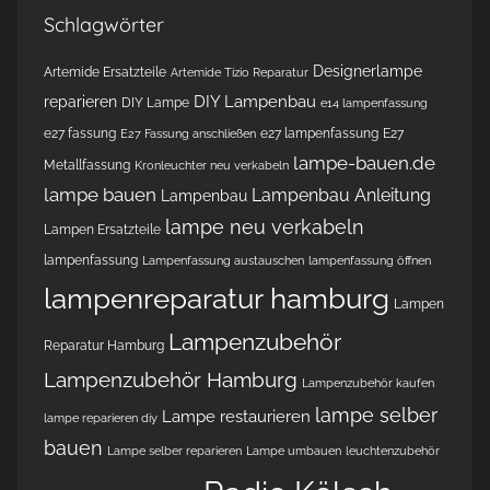
Schlagwörter
Designerlampe
Artemide Ersatzteile
Artemide Tizio Reparatur
DIY Lampenbau
reparieren
DIY Lampe
e14 lampenfassung
e27 fassung
e27 lampenfassung
E27
E27 Fassung anschließen
lampe-bauen.de
Metallfassung
Kronleuchter neu verkabeln
lampe bauen
Lampenbau Anleitung
Lampenbau
lampe neu verkabeln
Lampen Ersatzteile
lampenfassung
Lampenfassung austauschen
lampenfassung öffnen
lampenreparatur hamburg
Lampen
Lampenzubehör
Reparatur Hamburg
Lampenzubehör Hamburg
Lampenzubehör kaufen
lampe selber
Lampe restaurieren
lampe reparieren diy
bauen
Lampe selber reparieren
Lampe umbauen
leuchtenzubehör