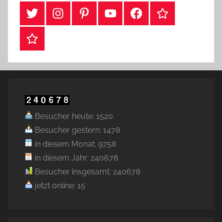
#Twitter
Instagram
Pinterest
YouTube
Facebook
TikTok
Webshop
Besucher heute: 1520
Besucher gestern: 1478
in diesem Monat: 9758
in diesem Jahr: 240678
Besucher insgesamt: 240678
jetzt online: 15