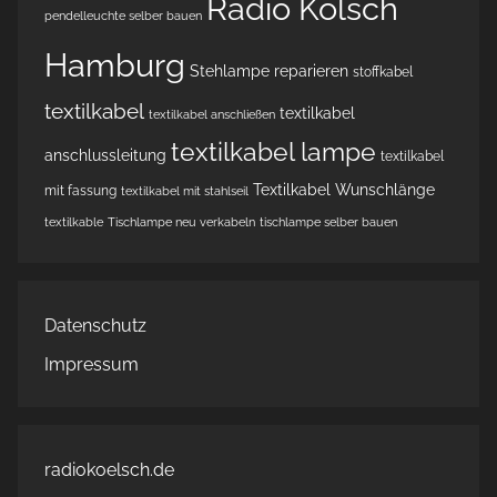
Radio Kölsch
pendelleuchte selber bauen
Hamburg
Stehlampe reparieren
stoffkabel
textilkabel
textilkabel
textilkabel anschließen
textilkabel lampe
anschlussleitung
textilkabel
Textilkabel Wunschlänge
mit fassung
textilkabel mit stahlseil
textilkable
Tischlampe neu verkabeln
tischlampe selber bauen
Datenschutz
Impressum
radiokoelsch.de