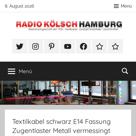
Zum
8. August 2026
Menü
Inhalt
springen
Radio
DIY
Lampenbau
#Twitter
Instagram
Pinterest
YouTube
Facebook
TikTok
Webshop
Kölsch
Tipps
Hamburg
Menü
Textilkabel schwarz E14 Fassung
Zugentlaster Metall vermessingt