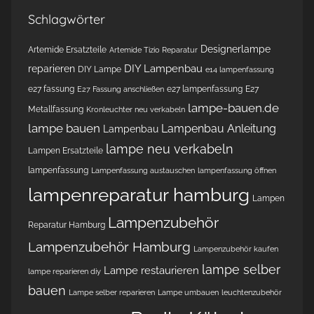
Schlagwörter
Designerlampe
Artemide Ersatzteile
Artemide Tizio Reparatur
DIY Lampenbau
reparieren
DIY Lampe
e14 lampenfassung
e27 fassung
e27 lampenfassung
E27
E27 Fassung anschließen
lampe-bauen.de
Metallfassung
Kronleuchter neu verkabeln
lampe bauen
Lampenbau Anleitung
Lampenbau
lampe neu verkabeln
Lampen Ersatzteile
lampenfassung
Lampenfassung austauschen
lampenfassung öffnen
lampenreparatur hamburg
Lampen
Lampenzubehör
Reparatur Hamburg
Lampenzubehör Hamburg
Lampenzubehör kaufen
lampe selber
Lampe restaurieren
lampe reparieren diy
bauen
Lampe selber reparieren
Lampe umbauen
leuchtenzubehör