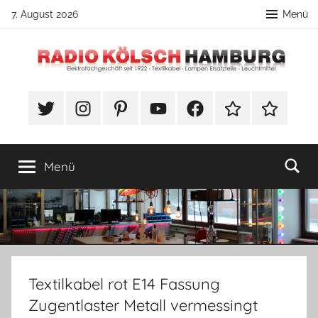
Zum
7. August 2026
Menü
Inhalt
springen
Radio
DIY
Lampenbau
#Twitter
Instagram
Pinterest
YouTube
Facebook
TikTok
Webshop
Kölsch
Tipps
Hamburg
Menü
Textilkabel rot E14 Fassung
Zugentlaster Metall vermessingt