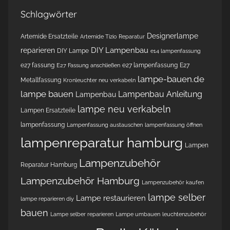
Schlagwörter
Designerlampe
Artemide Ersatzteile
Artemide Tizio Reparatur
DIY Lampenbau
reparieren
DIY Lampe
e14 lampenfassung
e27 fassung
e27 lampenfassung
E27
E27 Fassung anschließen
lampe-bauen.de
Metallfassung
Kronleuchter neu verkabeln
lampe bauen
Lampenbau Anleitung
Lampenbau
lampe neu verkabeln
Lampen Ersatzteile
lampenfassung
Lampenfassung austauschen
lampenfassung öffnen
lampenreparatur hamburg
Lampen
Lampenzubehör
Reparatur Hamburg
Lampenzubehör Hamburg
Lampenzubehör kaufen
lampe selber
Lampe restaurieren
lampe reparieren diy
bauen
Lampe selber reparieren
Lampe umbauen
leuchtenzubehör