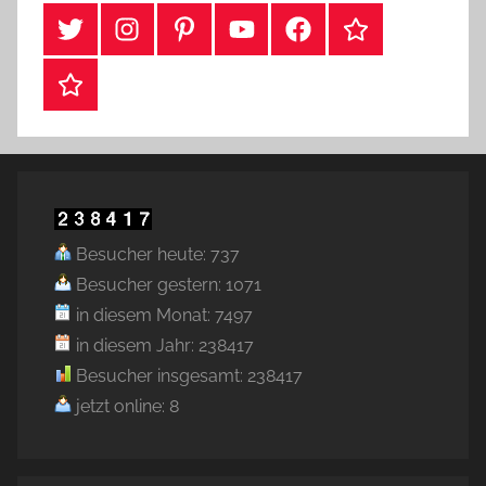
#Twitter
Instagram
Pinterest
YouTube
Facebook
TikTok
Webshop
Besucher heute: 737
Besucher gestern: 1071
in diesem Monat: 7497
in diesem Jahr: 238417
Besucher insgesamt: 238417
jetzt online: 8