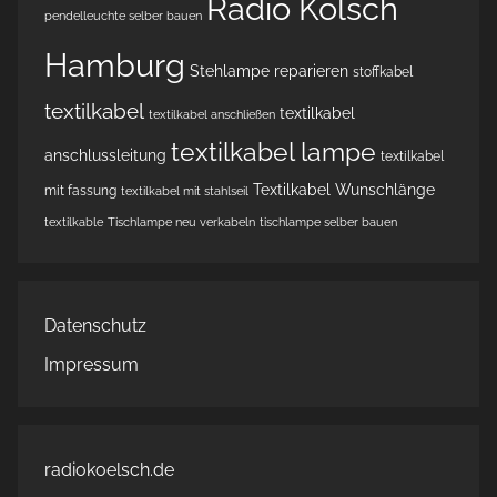
Radio Kölsch
pendelleuchte selber bauen
Hamburg
Stehlampe reparieren
stoffkabel
textilkabel
textilkabel
textilkabel anschließen
textilkabel lampe
anschlussleitung
textilkabel
Textilkabel Wunschlänge
mit fassung
textilkabel mit stahlseil
textilkable
Tischlampe neu verkabeln
tischlampe selber bauen
Datenschutz
Impressum
radiokoelsch.de