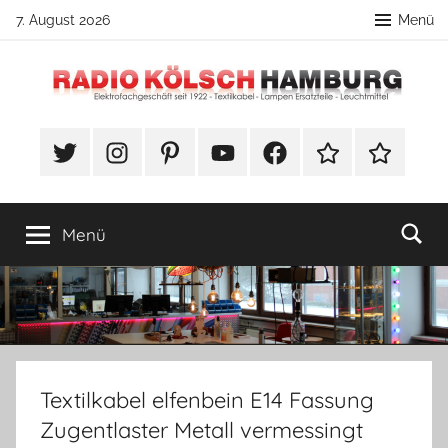
Zum
7. August 2026
Menü
Inhalt
springen
Radio
DIY
Lampenbau
#Twitter
Instagram
Pinterest
YouTube
Facebook
TikTok
Webshop
Kölsch
Tipps
Hamburg
Menü
Textilkabel elfenbein E14 Fassung
Zugentlaster Metall vermessingt