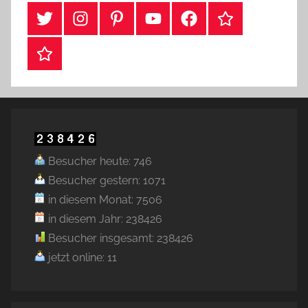
#Twitter
Instagram
Pinterest
YouTube
Facebook
TikTok
Webshop
Besucher heute: 746
Besucher gestern: 1071
in diesem Monat: 7506
in diesem Jahr: 238426
Besucher insgesamt: 238426
jetzt online: 11