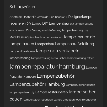
Schlagwörter
Designerlampe
Artemide Ersatzteile
Artemide Tizio Reparatur
DIY Lampenbau
reparieren
DIY Lampe
e14 lampenfassung
e27 fassung
e27 lampenfassung
E27
E27 Fassung anschließen
lampe-bauen.de
Metallfassung
Kronleuchter neu verkabeln
lampe bauen
Lampenbau Anleitung
Lampenbau
lampe neu verkabeln
Lampen Ersatzteile
lampenfassung
Lampenfassung austauschen
lampenfassung öffnen
lampenreparatur hamburg
Lampen
Lampenzubehör
Reparatur Hamburg
Lampenzubehör Hamburg
Lampenzubehör kaufen
lampe selber
Lampe restaurieren
lampe reparieren diy
bauen
Lampe selber reparieren
Lampe umbauen
leuchtenzubehör