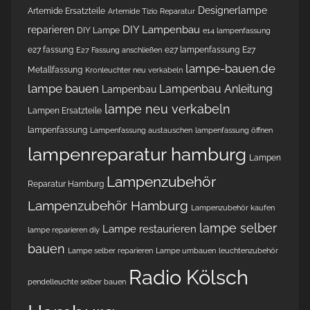
Designerlampe
Artemide Ersatzteile
Artemide Tizio Reparatur
DIY Lampenbau
reparieren
DIY Lampe
e14 lampenfassung
e27 fassung
e27 lampenfassung
E27
E27 Fassung anschließen
lampe-bauen.de
Metallfassung
Kronleuchter neu verkabeln
lampe bauen
Lampenbau Anleitung
Lampenbau
lampe neu verkabeln
Lampen Ersatzteile
lampenfassung
Lampenfassung austauschen
lampenfassung öffnen
lampenreparatur hamburg
Lampen
Lampenzubehör
Reparatur Hamburg
Lampenzubehör Hamburg
Lampenzubehör kaufen
lampe selber
Lampe restaurieren
lampe reparieren diy
bauen
Lampe selber reparieren
Lampe umbauen
leuchtenzubehör
Radio Kölsch
pendelleuchte selber bauen