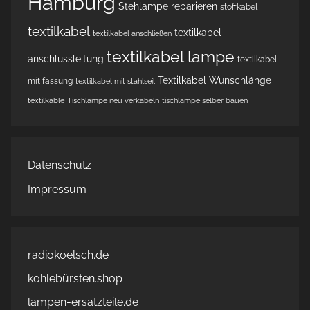
Hamburg
Stehlampe reparieren
stoffkabel
textilkabel
textilkabel
textilkabel anschließen
textilkabel lampe
anschlussleitung
textilkabel
Textilkabel Wunschlänge
mit fassung
textilkabel mit stahlseil
textilkable
Tischlampe neu verkabeln
tischlampe selber bauen
Datenschutz
Impressum
radiokoelsch.de
kohlebürsten.shop
lampen-ersatzteile.de