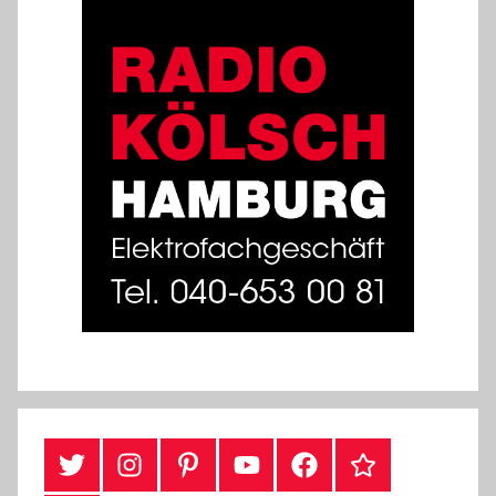
#Twitter
Instagram
Pinterest
YouTube
Facebook
TikTok