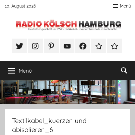
Zum
10. August 2026
Menü
Inhalt
springen
Radio
DIY
Lampenbau
#Twitter
Instagram
Pinterest
YouTube
Facebook
TikTok
Webshop
Kölsch
Tipps
Hamburg
Menü
Textilkabel_kuerzen und
abisolieren_6