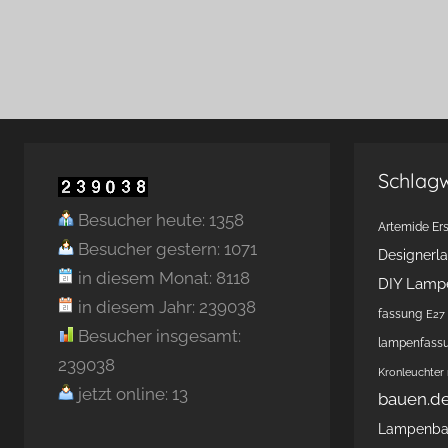
Schlag
Besucher heute: 1358
Artemide Ers
Besucher gestern: 1071
Designerl
in diesem Monat: 8118
DIY Lamp
in diesem Jahr: 239038
fassung
E27 
Besucher insgesamt:
lampenfass
239038
Kronleuchter
jetzt online: 13
bauen.d
Lampenb