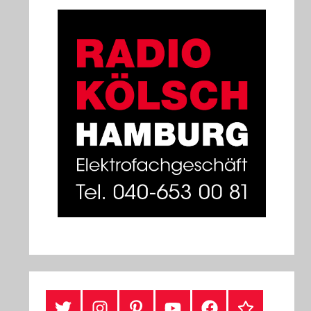
#Twitter
Instagram
Pinterest
YouTube
Facebook
TikTok