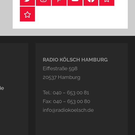
Webshop
RADIO KÖLSCH HAMBURG
Eiffestraße 598
20537 Hamburg
de
Tel.: 040 – 653 00 81
Fax: 040 – 653 00 80
info@radiokoelsch.de