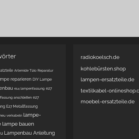
wörter
radiokoelsch.de
kohlebürsten.shop
atzteile
Artemide Tizio Reparatur
lampen-ersatzteile.de
ampe reparieren
DIY Lampe
enbau
e27
e14 lampenfassung
textilkabel-onlineshop.
e27
Fassung anschließen
moebel-ersatzteile.de
ung
E27 Metallfassung
lampe-
 neu verkabeln
e
lampe bauen
Lampenbau Anleitung
au