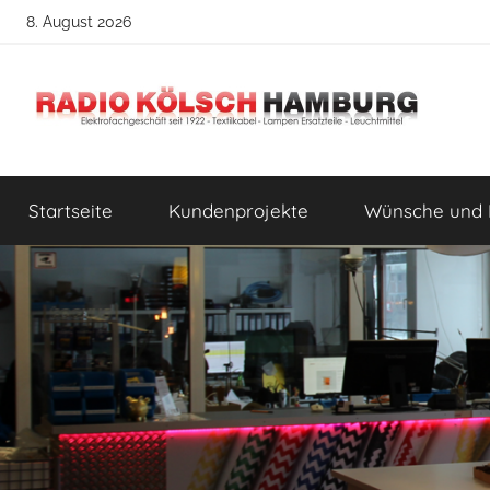
Zum
8. August 2026
Inhalt
springen
Radio
DIY
Lampenbau
Startseite
Kundenprojekte
Wünsche und 
Tipps
Kölsch
Hamburg