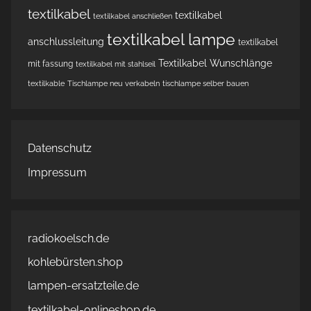
textilkabel
textilkabel
textilkabel anschließen
textilkabel lampe
anschlussleitung
textilkabel
Textilkabel Wunschlänge
mit fassung
textilkabel mit stahlseil
textilkable
Tischlampe neu verkabeln
tischlampe selber bauen
Datenschutz
Impressum
radiokoelsch.de
kohlebürsten.shop
lampen-ersatzteile.de
textilkabel-onlineshop.de