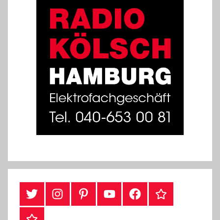
#Twitter
Instagram
Pinterest
YouTube
Facebook
TikTok
Webshop