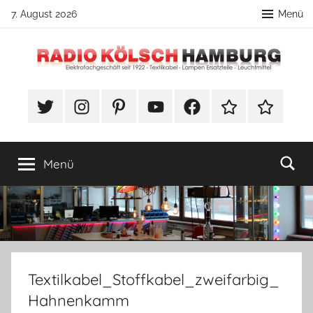
Zum
7. August 2026
Menü
Inhalt
springen
Radio
DIY
Lampenbau
#Twitter
Instagram
Pinterest
YouTube
Facebook
TikTok
Webshop
Kölsch
Tipps
Hamburg
Menü
Textilkabel_Stoffkabel_zweifarbig_
Hahnenkamm