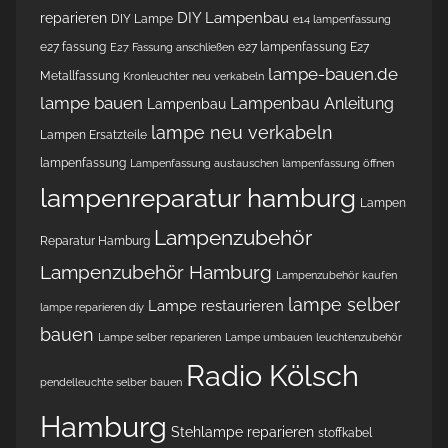
DIY Lampenbau
reparieren
DIY Lampe
e14 lampenfassung
e27 fassung
e27 lampenfassung
E27
E27 Fassung anschließen
lampe-bauen.de
Metallfassung
Kronleuchter neu verkabeln
lampe bauen
Lampenbau Anleitung
Lampenbau
lampe neu verkabeln
Lampen Ersatzteile
lampenfassung
Lampenfassung austauschen
lampenfassung öffnen
lampenreparatur hamburg
Lampen
Lampenzubehör
Reparatur Hamburg
Lampenzubehör Hamburg
Lampenzubehör kaufen
lampe selber
Lampe restaurieren
lampe reparieren diy
bauen
Lampe selber reparieren
Lampe umbauen
leuchtenzubehör
Radio Kölsch
pendelleuchte selber bauen
Hamburg
Stehlampe reparieren
stoffkabel