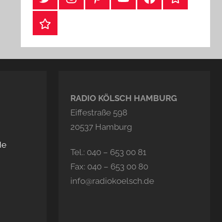
Webshop
RADIO KÖLSCH HAMBURG
Eiffestraße 598
20537 Hamburg
de
Tel.: 040 – 653 00 81
Fax: 040 – 653 00 80
info@radiokoelsch.de