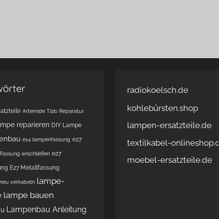
wörter
radiokoelsch.de
kohlebürsten.shop
atzteile
Artemide Tizio Reparatur
lampen-ersatzteile.de
ampe reparieren
DIY Lampe
enbau
e27
e14 lampenfassung
textilkabel-onlineshop.
e27
Fassung anschließen
moebel-ersatzteile.de
ung
E27 Metallfassung
lampe-
 neu verkabeln
e
lampe bauen
Lampenbau Anleitung
au