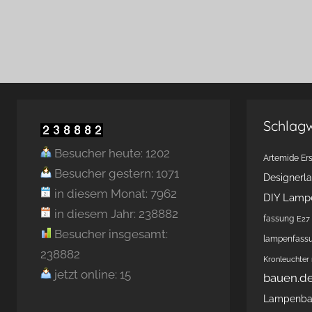
Schlag
Besucher heute: 1202
Artemide Ers
Besucher gestern: 1071
Designerl
in diesem Monat: 7962
DIY Lamp
in diesem Jahr: 238882
fassung
E27 
Besucher insgesamt:
lampenfass
238882
Kronleuchter
jetzt online: 15
bauen.d
Lampenb