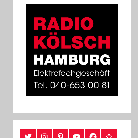
#Twitter
Instagram
Pinterest
YouTube
Facebook
TikTok