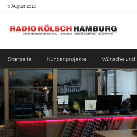
Zum
7. August 2026
Inhalt
springen
Radio
DIY
Lampenbau
Startseite
Kundenprojekte
Wünsche und 
Tipps
Kölsch
Hamburg