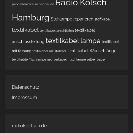
Radio Kölsch
pendelleuchte selber bauen
Hamburg
Stehlampe reparieren
stoffkabel
textilkabel
textilkabel
textilkabel anschließen
textilkabel lampe
anschlussleitung
textilkabel
Textilkabel Wunschlänge
mit fassung
textilkabel mit stahlseil
textilkable
Tischlampe neu verkabeln
tischlampe selber bauen
Datenschutz
Impressum
radiokoelsch.de