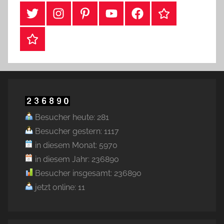
#Twitter
Instagram
Pinterest
YouTube
Facebook
TikTok
Webshop
Besucher heute: 281
Besucher gestern: 1117
in diesem Monat: 5970
in diesem Jahr: 236890
Besucher insgesamt: 236890
jetzt online: 11