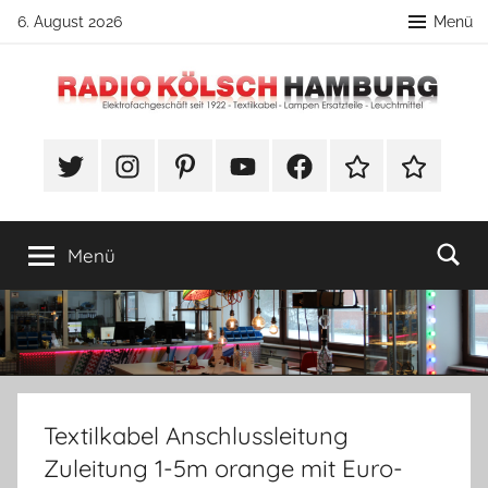
Zum
6. August 2026
Menü
Inhalt
springen
Radio
DIY
Lampenbau
#Twitter
Instagram
Pinterest
YouTube
Facebook
TikTok
Webshop
Kölsch
Tipps
Hamburg
Menü
Textilkabel Anschlussleitung
Zuleitung 1-5m orange mit Euro-