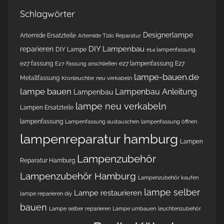
Schlagwörter
Designerlampe
Artemide Ersatzteile
Artemide Tizio Reparatur
DIY Lampenbau
reparieren
DIY Lampe
e14 lampenfassung
e27 fassung
e27 lampenfassung
E27
E27 Fassung anschließen
lampe-bauen.de
Metallfassung
Kronleuchter neu verkabeln
lampe bauen
Lampenbau Anleitung
Lampenbau
lampe neu verkabeln
Lampen Ersatzteile
lampenfassung
Lampenfassung austauschen
lampenfassung öffnen
lampenreparatur hamburg
Lampen
Lampenzubehör
Reparatur Hamburg
Lampenzubehör Hamburg
Lampenzubehör kaufen
lampe selber
Lampe restaurieren
lampe reparieren diy
bauen
Lampe selber reparieren
Lampe umbauen
leuchtenzubehör