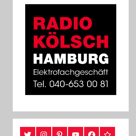
#Twitter
Instagram
Pinterest
YouTube
Facebook
TikTok