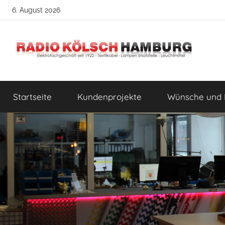
Zum
6. August 2026
Inhalt
springen
Radio
DIY
Lampenbau
Startseite
Kundenprojekte
Wünsche und 
Tipps
Kölsch
Hamburg