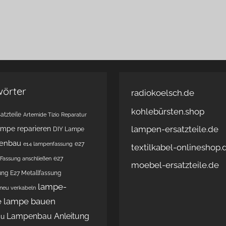
wörter
radiokoelsch.de
kohlebürsten.shop
atzteile
Artemide Tizio Reparatur
lampen-ersatzteile.de
ampe reparieren
DIY Lampe
enbau
e27
e14 lampenfassung
textilkabel-onlineshop.
e27
Fassung anschließen
moebel-ersatzteile.de
ung
E27 Metallfassung
lampe-
 neu verkabeln
e
lampe bauen
Lampenbau Anleitung
au