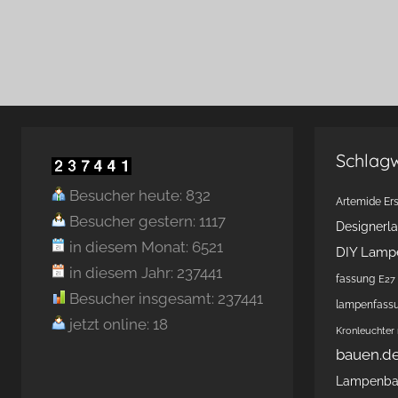
Schlag
Besucher heute: 832
Artemide Ers
Besucher gestern: 1117
Designerl
in diesem Monat: 6521
DIY Lamp
in diesem Jahr: 237441
fassung
E27 
Besucher insgesamt: 237441
lampenfass
jetzt online: 18
Kronleuchter
bauen.d
Lampenb