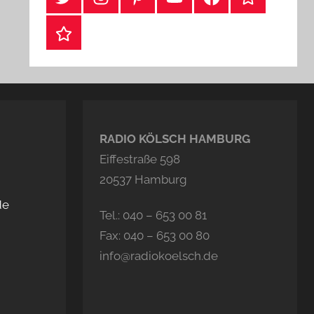
Webshop
RADIO KÖLSCH HAMBURG
Eiffestraße 598
20537 Hamburg
de
Tel.: 040 – 653 00 81
Fax: 040 – 653 00 80
info@radiokoelsch.de