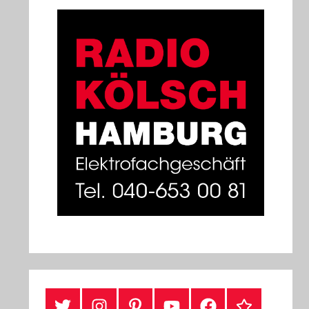
#Twitter
Instagram
Pinterest
YouTube
Facebook
TikTok