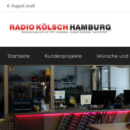
Zum
6. August 2026
Inhalt
springen
Radio
DIY
Lampenbau
Startseite
Kundenprojekte
Wünsche und 
Tipps
Kölsch
Hamburg