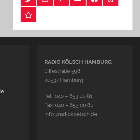
Webshop
RADIO KÖLSCH HAMBURG
Eiffestraße 598
20537 Hamburg
de
Tel.: 040 – 653 00 81
Fax: 040 – 653 00 80
info@radiokoelsch.de