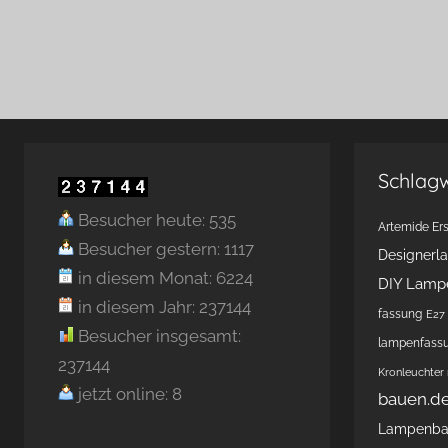
Schlag
Besucher heute: 535
Artemide Ers
Besucher gestern: 1117
Designerl
in diesem Monat: 6224
DIY Lamp
in diesem Jahr: 237144
fassung
E27 
Besucher insgesamt:
lampenfass
237144
Kronleuchter
jetzt online: 8
bauen.d
Lampenb