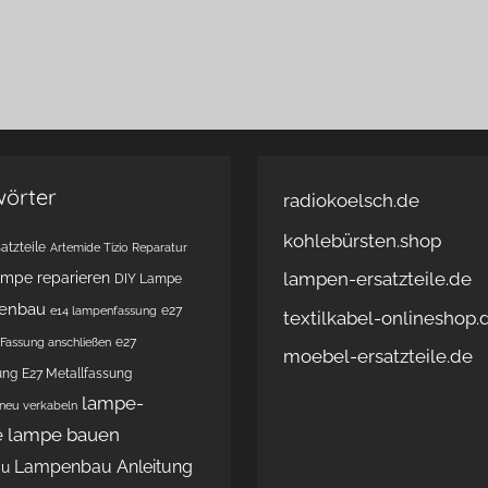
wörter
radiokoelsch.de
kohlebürsten.shop
atzteile
Artemide Tizio Reparatur
lampen-ersatzteile.de
ampe reparieren
DIY Lampe
enbau
e27
e14 lampenfassung
textilkabel-onlineshop.
e27
Fassung anschließen
moebel-ersatzteile.de
ung
E27 Metallfassung
lampe-
 neu verkabeln
e
lampe bauen
Lampenbau Anleitung
au