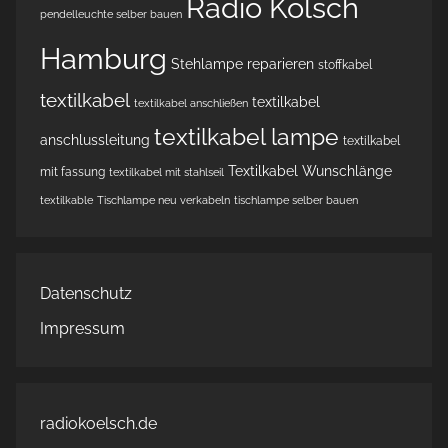
Radio Kölsch
pendelleuchte selber bauen
Hamburg
Stehlampe reparieren
stoffkabel
textilkabel
textilkabel
textilkabel anschließen
textilkabel lampe
anschlussleitung
textilkabel
Textilkabel Wunschlänge
mit fassung
textilkabel mit stahlseil
textilkable
Tischlampe neu verkabeln
tischlampe selber bauen
Datenschutz
Impressum
radiokoelsch.de