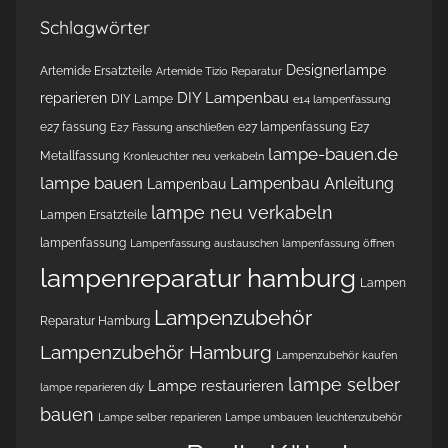
Schlagwörter
Designerlampe
Artemide Ersatzteile
Artemide Tizio Reparatur
DIY Lampenbau
reparieren
DIY Lampe
e14 lampenfassung
e27 fassung
e27 lampenfassung
E27
E27 Fassung anschließen
lampe-bauen.de
Metallfassung
Kronleuchter neu verkabeln
lampe bauen
Lampenbau Anleitung
Lampenbau
lampe neu verkabeln
Lampen Ersatzteile
lampenfassung
Lampenfassung austauschen
lampenfassung öffnen
lampenreparatur hamburg
Lampen
Lampenzubehör
Reparatur Hamburg
Lampenzubehör Hamburg
Lampenzubehör kaufen
lampe selber
Lampe restaurieren
lampe reparieren diy
bauen
Lampe selber reparieren
Lampe umbauen
leuchtenzubehör