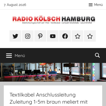
Zum
7. August 2026
Menü
Inhalt
springen
Radio
DIY
Lampenbau
#Twitter
Instagram
Pinterest
YouTube
Facebook
TikTok
Webshop
Kölsch
Tipps
Hamburg
Menü
Textilkabel Anschlussleitung
Zuleitung 1-5m braun meliert mit