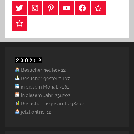
#Twitter
Instagram
Pinterest
YouTube
Facebook
TikTok
Webshop
Besucher heute: 522
Besucher gestern: 1071
in diesem Monat: 7282
in diesem Jahr: 238202
Besucher insgesamt: 238202
jetzt online: 12