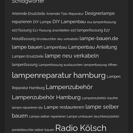
Schlagwörter
Designerlampe
Artemide Ersatzteile
Artemide Tizio Reparatur
DIY Lampenbau
reparieren
DIY Lampe
e14 lampenfassung
e27 fassung
e27 lampenfassung
E27
E27 Fassung anschließen
lampe-bauen.de
Metallfassung
Kronleuchter neu verkabeln
lampe bauen
Lampenbau Anleitung
Lampenbau
lampe neu verkabeln
Lampen Ersatzteile
lampenfassung
Lampenfassung austauschen
lampenfassung öffnen
lampenreparatur hamburg
Lampen
Lampenzubehör
Reparatur Hamburg
Lampenzubehör Hamburg
Lampenzubehör kaufen
lampe selber
Lampe restaurieren
lampe reparieren diy
bauen
Lampe selber reparieren
Lampe umbauen
leuchtenzubehör
Radio Kölsch
pendelleuchte selber bauen