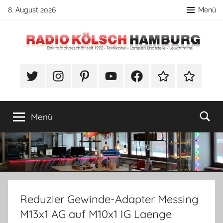
Zum
8. August 2026
Menü
Inhalt
springen
Radio
DIY
Lampenbau
#Twitter
Instagram
Pinterest
YouTube
Facebook
TikTok
Webshop
Kölsch
Tipps
Hamburg
Menü
Reduzier Gewinde-Adapter Messing
M13x1 AG auf M10x1 IG Laenge