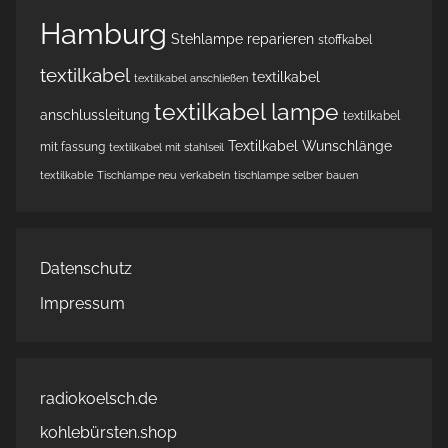
Hamburg
Stehlampe reparieren
stoffkabel
textilkabel
textilkabel
textilkabel anschließen
textilkabel lampe
anschlussleitung
textilkabel
Textilkabel Wunschlänge
mit fassung
textilkabel mit stahlseil
textilkable
Tischlampe neu verkabeln
tischlampe selber bauen
Datenschutz
Impressum
radiokoelsch.de
kohlebürsten.shop