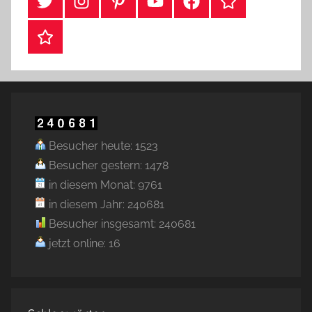
#Twitter
Instagram
Pinterest
YouTube
Facebook
TikTok
Webshop
Besucher heute: 1523
Besucher gestern: 1478
in diesem Monat: 9761
in diesem Jahr: 240681
Besucher insgesamt: 240681
jetzt online: 16