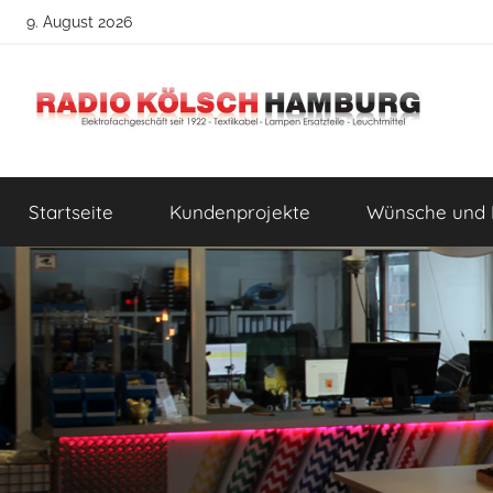
Zum
9. August 2026
Inhalt
springen
Radio
DIY
Lampenbau
Startseite
Kundenprojekte
Wünsche und 
Tipps
Kölsch
Hamburg