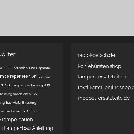
wörter
radiokoelsch.de
kohlebürsten.shop
atzteile
Artemide Tizio Reparatur
lampen-ersatzteile.de
ampe reparieren
DIY Lampe
enbau
e27
e14 lampenfassung
textilkabel-onlineshop.
e27
Fassung anschließen
moebel-ersatzteile.de
ung
E27 Metallfassung
lampe-
 neu verkabeln
e
lampe bauen
Lampenbau Anleitung
au