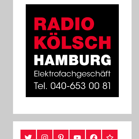
#Twitter
Instagram
Pinterest
YouTube
Facebook
TikTok