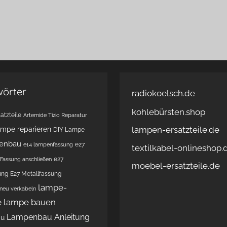
wörter
radiokoelsch.de
kohlebürsten.shop
atzteile
Artemide Tizio Reparatur
lampen-ersatzteile.de
ampe reparieren
DIY Lampe
enbau
e27
e14 lampenfassung
textilkabel-onlineshop.
e27
Fassung anschließen
moebel-ersatzteile.de
ung
E27 Metallfassung
lampe-
 neu verkabeln
e
lampe bauen
Lampenbau Anleitung
au