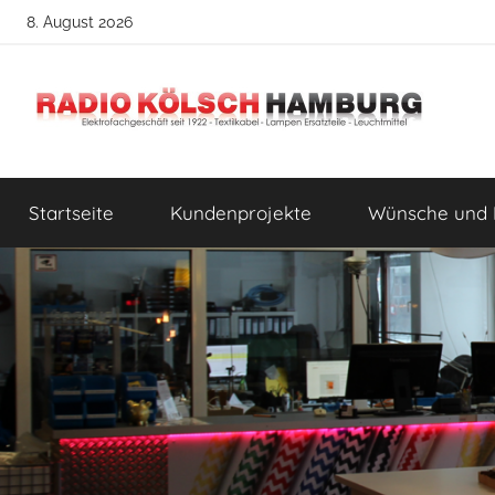
Zum
8. August 2026
Inhalt
springen
Radio
DIY
Lampenbau
Startseite
Kundenprojekte
Wünsche und 
Tipps
Kölsch
Hamburg