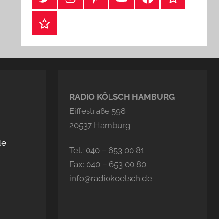
Webshop
RADIO KÖLSCH HAMBURG
Eiffestraße 598
20537 Hamburg
de
Tel.: 040 – 653 00 81
Fax: 040 – 653 00 80
info@radiokoelsch.de