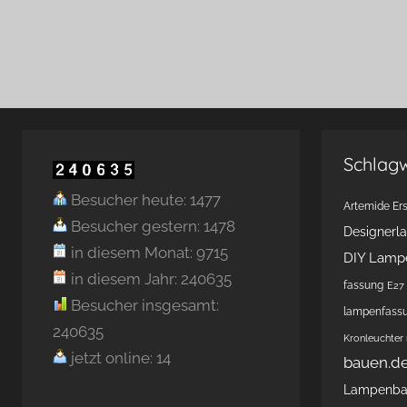
Schlag
Besucher heute: 1477
Artemide Ers
Besucher gestern: 1478
Designerl
in diesem Monat: 9715
DIY Lamp
in diesem Jahr: 240635
fassung
E27 
Besucher insgesamt:
lampenfass
240635
Kronleuchter
jetzt online: 14
bauen.d
Lampenb