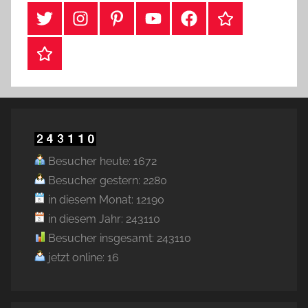
#Twitter
Instagram
Pinterest
YouTube
Facebook
TikTok
Webshop
Besucher heute: 1672
Besucher gestern: 2280
in diesem Monat: 12190
in diesem Jahr: 243110
Besucher insgesamt: 243110
jetzt online: 16