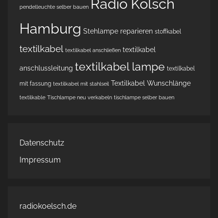
Radio Kölsch
pendelleuchte selber bauen
Hamburg
Stehlampe reparieren
stoffkabel
textilkabel
textilkabel
textilkabel anschließen
textilkabel lampe
anschlussleitung
textilkabel
Textilkabel Wunschlänge
mit fassung
textilkabel mit stahlseil
textilkable
Tischlampe neu verkabeln
tischlampe selber bauen
Datenschutz
Impressum
radiokoelsch.de