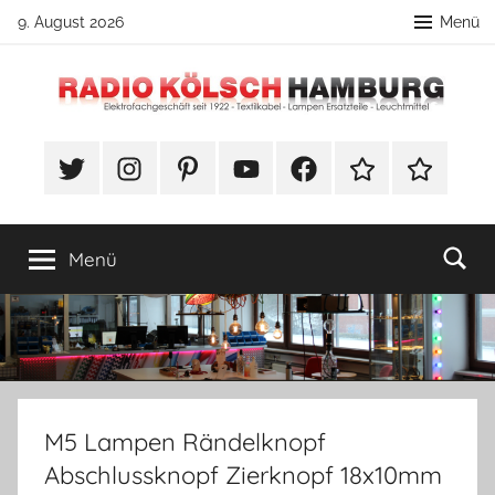
Zum
9. August 2026
Menü
Inhalt
springen
Radio
DIY
Lampenbau
#Twitter
Instagram
Pinterest
YouTube
Facebook
TikTok
Webshop
Kölsch
Tipps
Hamburg
Menü
M5 Lampen Rändelknopf
Abschlussknopf Zierknopf 18x10mm