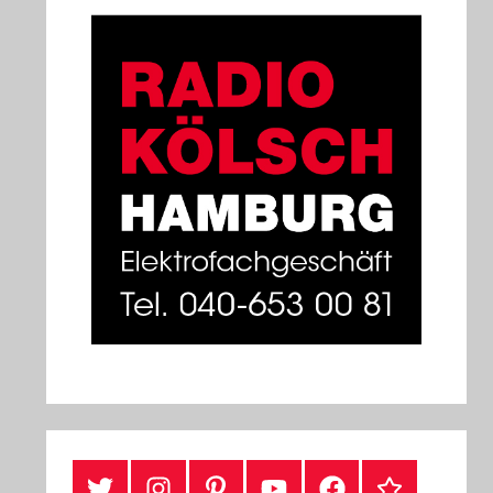
#Twitter
Instagram
Pinterest
YouTube
Facebook
TikTok