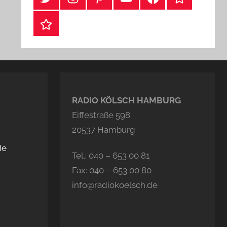
Webshop
RADIO KÖLSCH HAMBURG
Eiffestraße 598
20537 Hamburg
de
Tel.: 040 – 653 00 81
Fax: 040 – 653 00 80
info@radiokoelsch.de