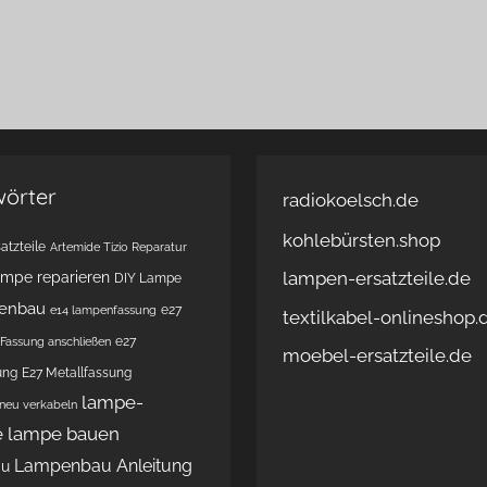
wörter
radiokoelsch.de
kohlebürsten.shop
atzteile
Artemide Tizio Reparatur
lampen-ersatzteile.de
ampe reparieren
DIY Lampe
enbau
e27
e14 lampenfassung
textilkabel-onlineshop.
e27
Fassung anschließen
moebel-ersatzteile.de
ung
E27 Metallfassung
lampe-
 neu verkabeln
e
lampe bauen
Lampenbau Anleitung
au