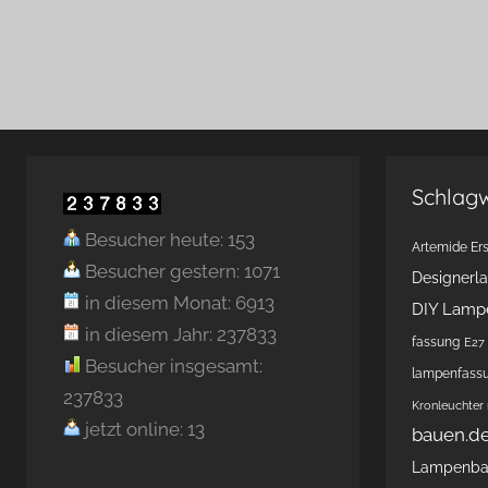
Schlag
Besucher heute: 153
Artemide Ers
Besucher gestern: 1071
Designerl
in diesem Monat: 6913
DIY Lamp
in diesem Jahr: 237833
fassung
E27 
Besucher insgesamt:
lampenfass
237833
Kronleuchter
jetzt online: 13
bauen.d
Lampenb