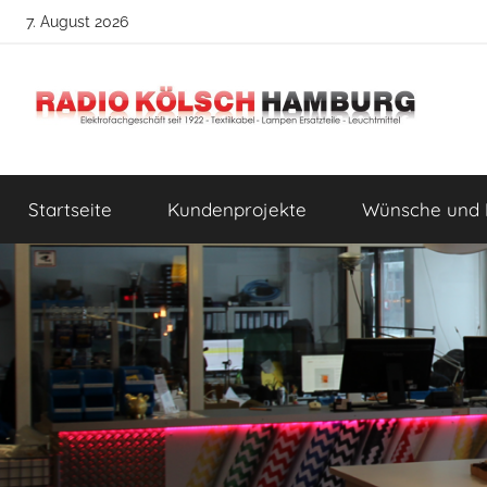
Zum
7. August 2026
Inhalt
springen
Radio
DIY
Lampenbau
Startseite
Kundenprojekte
Wünsche und 
Tipps
Kölsch
Hamburg