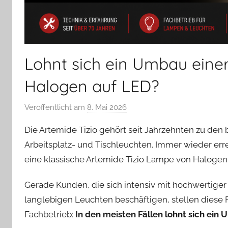
Lohnt sich ein Umbau eine
Halogen auf LED?
Veröffentlicht am
8. Mai 2026
v
o
Die Artemide Tizio gehört seit Jahrzehnten zu de
n
Arbeitsplatz- und Tischleuchten. Immer wieder err
A
eine klassische Artemide Tizio Lampe von Halogen 
n
d
Gerade Kunden, die sich intensiv mit hochwertiger
r
langlebigen Leuchten beschäftigen, stellen diese F
e
a
Fachbetrieb:
In den meisten Fällen lohnt sich ein 
s