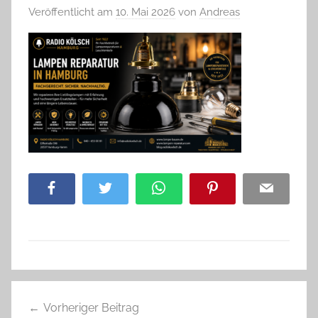
Veröffentlicht am
10. Mai 2026
von
Andreas
Facebook
Twitter
WhatsApp
Pinterest
Email
Beitragsnavigation
Vorheriger Beitrag