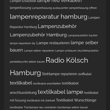
lampe neu verkabeln
Lampen Ersatzteile
lampenfassung
Lampenfassung austauschen
lampenfassung öffnen
lampenreparatur hamburg
Lampen
Lampenzubehör
Reparatur Hamburg
Lampenzubehör Hamburg
Lampenzubehör kaufen
lampe selber
Lampe restaurieren
lampe reparieren diy
bauen
Lampe selber reparieren
Lampe umbauen
leuchtenzubehör
Radio Kölsch
pendelleuchte selber bauen
Hamburg
Stehlampe reparieren
stoffkabel
textilkabel
textilkabel
textilkabel anschließen
textilkabel lampe
anschlussleitung
textilkabel
Textilkabel Wunschlänge
mit fassung
textilkabel mit stahlseil
textilkable
Tischlampe neu verkabeln
tischlampe selber bauen