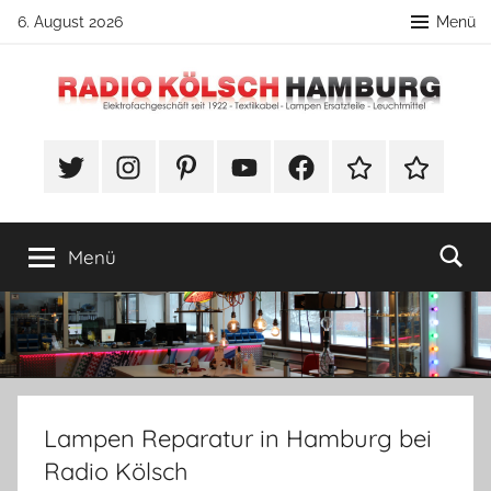
Zum
6. August 2026
Menü
Inhalt
springen
Radio
DIY
Lampenbau
#Twitter
Instagram
Pinterest
YouTube
Facebook
TikTok
Webshop
Kölsch
Tipps
Hamburg
Menü
Lampen Reparatur in Hamburg bei
Radio Kölsch