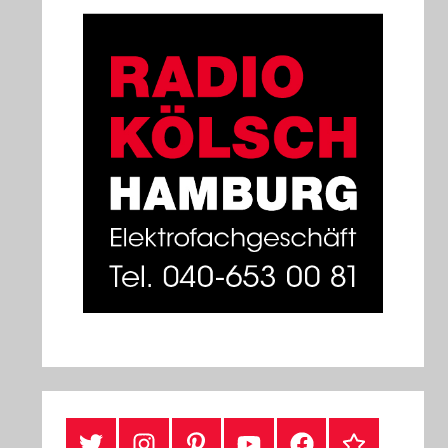
#Twitter
Instagram
Pinterest
YouTube
Facebook
TikTok