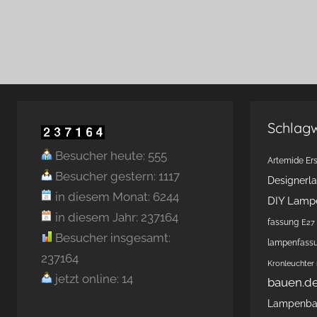
Schlag
Besucher heute: 555
Artemide Ers
Besucher gestern: 1117
Designerl
in diesem Monat: 6244
DIY Lamp
in diesem Jahr: 237164
fassung
E27 
Besucher insgesamt:
lampenfass
237164
Kronleuchter
jetzt online: 14
bauen.d
Lampenb