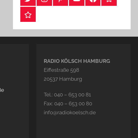
Webshop
RADIO KÖLSCH HAMBURG
Eiffestraße 598
20537 Hamburg
de
Tel.: 040 – 653 00 81
Fax: 040 – 653 00 80
info@radiokoelsch.de