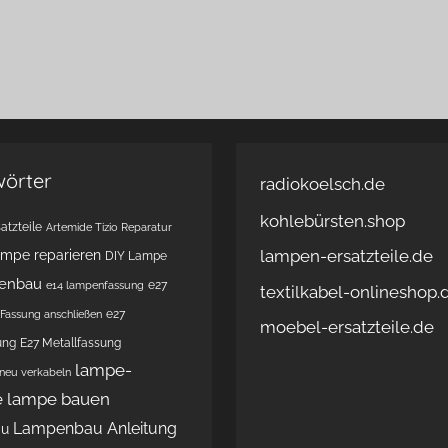
wörter
radiokoelsch.de
kohlebürsten.shop
atzteile
Artemide Tizio Reparatur
lampen-ersatzteile.de
ampe reparieren
DIY Lampe
enbau
e27
e14 lampenfassung
textilkabel-onlineshop.
e27
Fassung anschließen
moebel-ersatzteile.de
ung
E27 Metallfassung
lampe-
 neu verkabeln
e
lampe bauen
Lampenbau Anleitung
au