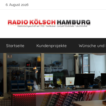
Zum
6. August 2026
Inhalt
springen
Radio
DIY
Lampenbau
Startseite
Kundenprojekte
Wünsche und 
Tipps
Kölsch
Hamburg