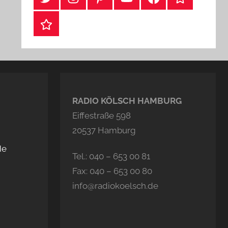
Webshop
RADIO KÖLSCH HAMBURG
Eiffestraße 598
20537 Hamburg
de
Tel.: 040 – 653 00 81
Fax: 040 – 653 00 80
info@radiokoelsch.de