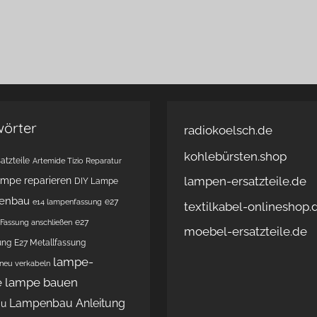
wörter
radiokoelsch.de
kohlebürsten.shop
atzteile
Artemide Tizio Reparatur
lampen-ersatzteile.de
ampe reparieren
DIY Lampe
enbau
e27
e14 lampenfassung
textilkabel-onlineshop.
e27
Fassung anschließen
moebel-ersatzteile.de
ung
E27 Metallfassung
lampe-
 neu verkabeln
e
lampe bauen
Lampenbau Anleitung
au