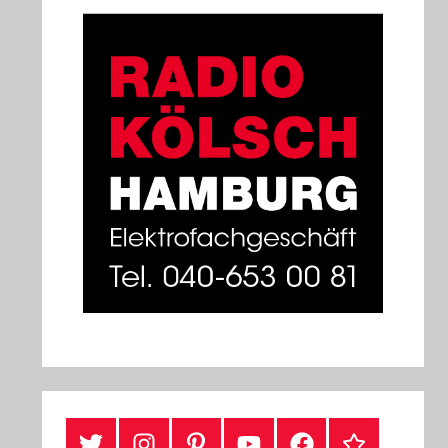
#Twitter
Instagram
Pinterest
YouTube
Facebook
TikTok