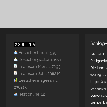
Schlag
Besucher heute: 535
Artemide Ers
Besucher gestern: 1071
Designerl
in diesem Monat: 7295
DIY Lamp
in diesem Jahr: 238215
fassung
E27 
Besucher insgesamt:
lampenfass
238215
Kronleuchter
jetzt online: 12
bauen.d
Lampenb