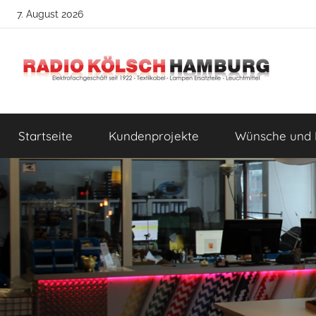
Zum
7. August 2026
Inhalt
springen
Radio
DIY
Lampenbau
Startseite
Kundenprojekte
Wünsche und 
Tipps
Kölsch
Hamburg