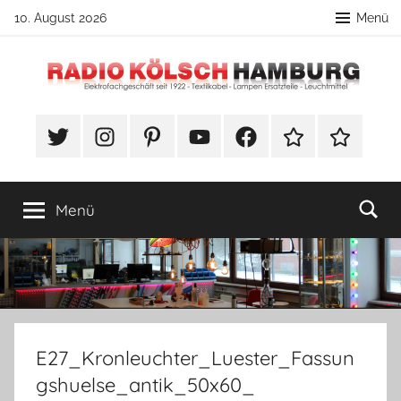
Zum
10. August 2026
Menü
Inhalt
springen
Radio
DIY
Lampenbau
#Twitter
Instagram
Pinterest
YouTube
Facebook
TikTok
Webshop
Kölsch
Tipps
Hamburg
Menü
E27_Kronleuchter_Luester_Fassun
gshuelse_antik_50x60_