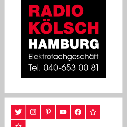
#Twitter
Instagram
Pinterest
YouTube
Facebook
TikTok
Webshop