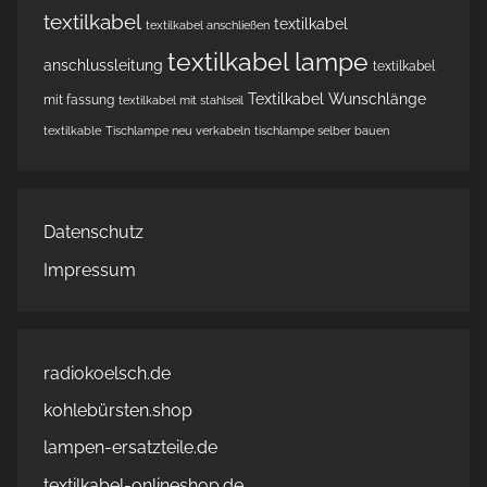
textilkabel
textilkabel
textilkabel anschließen
textilkabel lampe
anschlussleitung
textilkabel
Textilkabel Wunschlänge
mit fassung
textilkabel mit stahlseil
textilkable
Tischlampe neu verkabeln
tischlampe selber bauen
Datenschutz
Impressum
radiokoelsch.de
kohlebürsten.shop
lampen-ersatzteile.de
textilkabel-onlineshop.de