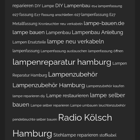
DIY Lampenbau
reparieren
DIY Lampe
e14 lampenfassung
e27 fassung
e27 lampenfassung
E27
E27 Fassung anschließen
lampe-bauen.de
Metallfassung
Kronleuchter neu verkabeln
lampe bauen
Lampenbau Anleitung
Lampenbau
lampe neu verkabeln
Lampen Ersatzteile
lampenfassung
Lampenfassung austauschen
lampenfassung öffnen
lampenreparatur hamburg
Lampen
Lampenzubehör
Reparatur Hamburg
Lampenzubehör Hamburg
Lampenzubehör kaufen
lampe selber
Lampe restaurieren
lampe reparieren diy
bauen
Lampe selber reparieren
Lampe umbauen
leuchtenzubehör
Radio Kölsch
pendelleuchte selber bauen
Hamburg
Stehlampe reparieren
stoffkabel