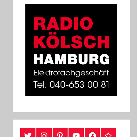
#Twitter
Instagram
Pinterest
YouTube
Facebook
TikTok