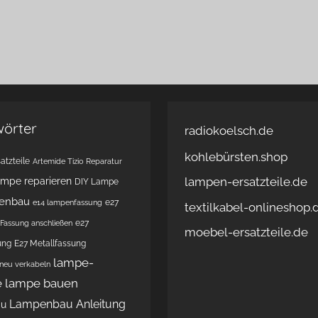
wörter
radiokoelsch.de
kohlebürsten.shop
atzteile
Artemide Tizio Reparatur
lampen-ersatzteile.de
ampe reparieren
DIY Lampe
enbau
e27
e14 lampenfassung
textilkabel-onlineshop.
e27
Fassung anschließen
moebel-ersatzteile.de
ung
E27 Metallfassung
lampe-
 neu verkabeln
e
lampe bauen
Lampenbau Anleitung
au