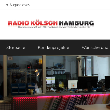
Zum
8. August 2026
Inhalt
springen
Radio
DIY
Lampenbau
Startseite
Kundenprojekte
Wünsche und 
Tipps
Kölsch
Hamburg