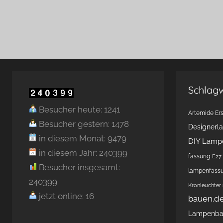
Schlag
Besucher heute: 1241
Artemide Ers
Besucher gestern: 1478
Designerl
in diesem Monat: 9479
DIY Lamp
in diesem Jahr: 240399
fassung
E27 
Besucher insgesamt:
lampenfass
240399
Kronleuchter
jetzt online: 16
bauen.d
Lampenb