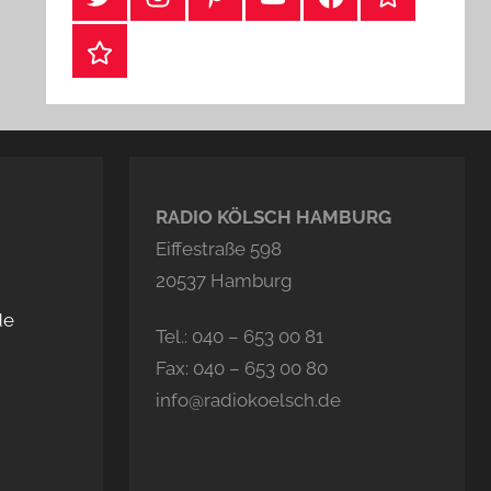
Webshop
RADIO KÖLSCH HAMBURG
Eiffestraße 598
20537 Hamburg
de
Tel.: 040 – 653 00 81
Fax: 040 – 653 00 80
info@radiokoelsch.de