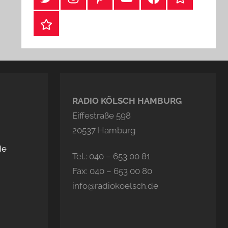
Webshop
RADIO KÖLSCH HAMBURG
Eiffestraße 598
20537 Hamburg
de
Tel.: 040 – 653 00 81
Fax: 040 – 653 00 80
info@radiokoelsch.de