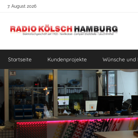
Zum
7. August 2026
Inhalt
springen
Radio
DIY
Lampenbau
Startseite
Kundenprojekte
Wünsche und 
Tipps
Kölsch
Hamburg