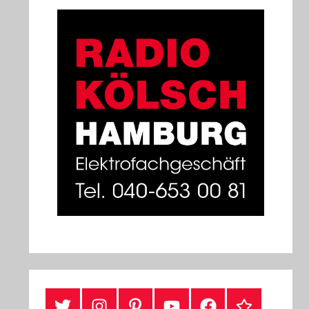
#Twitter
Instagram
Pinterest
YouTube
Facebook
TikTok