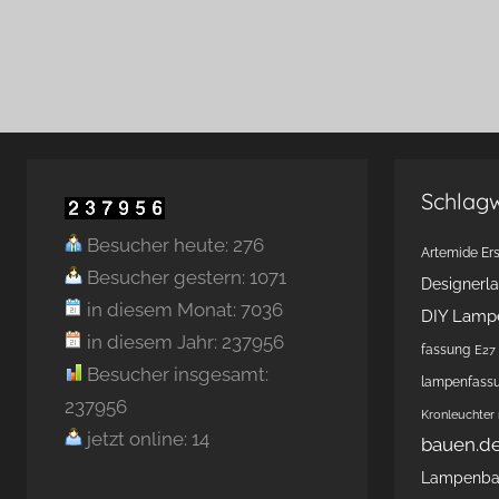
Schlag
Besucher heute: 276
Artemide Ers
Besucher gestern: 1071
Designerl
in diesem Monat: 7036
DIY Lamp
in diesem Jahr: 237956
fassung
E27 
Besucher insgesamt:
lampenfass
237956
Kronleuchter
jetzt online: 14
bauen.d
Lampenb