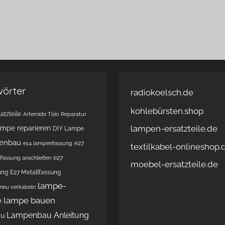
wörter
radiokoelsch.de
kohlebürsten.shop
atzteile
Artemide Tizio Reparatur
lampen-ersatzteile.de
ampe reparieren
DIY Lampe
enbau
e27
e14 lampenfassung
textilkabel-onlineshop.
e27
Fassung anschließen
moebel-ersatzteile.de
ung
E27 Metallfassung
lampe-
 neu verkabeln
e
lampe bauen
Lampenbau Anleitung
au