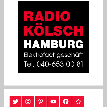
#Twitter
Instagram
Pinterest
YouTube
Facebook
TikTok