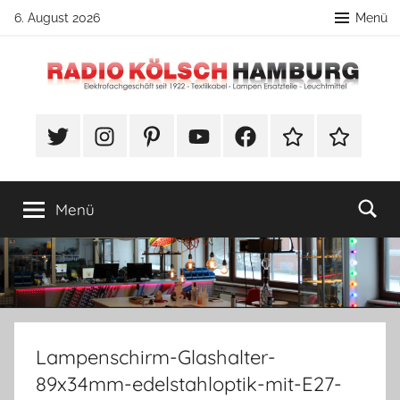
Zum
6. August 2026
Menü
Inhalt
springen
Radio
DIY
Lampenbau
#Twitter
Instagram
Pinterest
YouTube
Facebook
TikTok
Webshop
Kölsch
Tipps
Hamburg
Menü
Lampenschirm-Glashalter-
89x34mm-edelstahloptik-mit-E27-