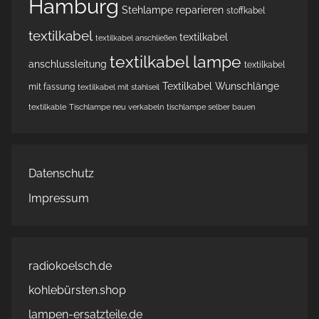
Hamburg
Stehlampe reparieren
stoffkabel
textilkabel
textilkabel
textilkabel anschließen
textilkabel lampe
anschlussleitung
textilkabel
Textilkabel Wunschlänge
mit fassung
textilkabel mit stahlseil
textilkable
Tischlampe neu verkabeln
tischlampe selber bauen
Datenschutz
Impressum
radiokoelsch.de
kohlebürsten.shop
lampen-ersatzteile.de