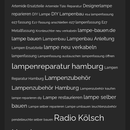
Designerlampe
Artemide Ersatzteile
Artemide Tizio Reparatur
DIY Lampenbau
reparieren
DIY Lampe
e14 lampenfassung
e27 fassung
e27 lampenfassung
E27
E27 Fassung anschließen
lampe-bauen.de
Metallfassung
Kronleuchter neu verkabeln
lampe bauen
Lampenbau Anleitung
Lampenbau
lampe neu verkabeln
Lampen Ersatzteile
lampenfassung
Lampenfassung austauschen
lampenfassung öffnen
lampenreparatur hamburg
Lampen
Lampenzubehör
Reparatur Hamburg
Lampenzubehör Hamburg
Lampenzubehör kaufen
lampe selber
Lampe restaurieren
lampe reparieren diy
bauen
Lampe selber reparieren
Lampe umbauen
leuchtenzubehör
Radio Kölsch
pendelleuchte selber bauen