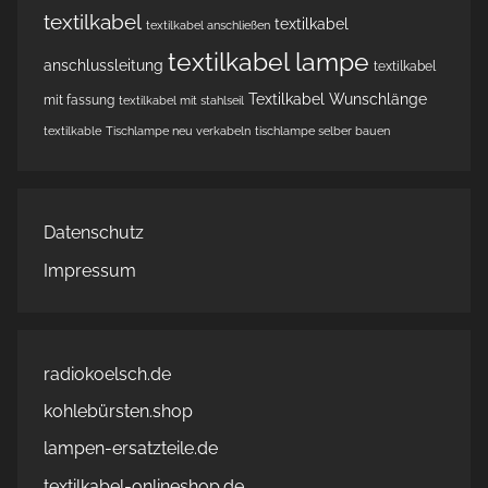
textilkabel
textilkabel
textilkabel anschließen
textilkabel lampe
anschlussleitung
textilkabel
Textilkabel Wunschlänge
mit fassung
textilkabel mit stahlseil
textilkable
Tischlampe neu verkabeln
tischlampe selber bauen
Datenschutz
Impressum
radiokoelsch.de
kohlebürsten.shop
lampen-ersatzteile.de
textilkabel-onlineshop.de