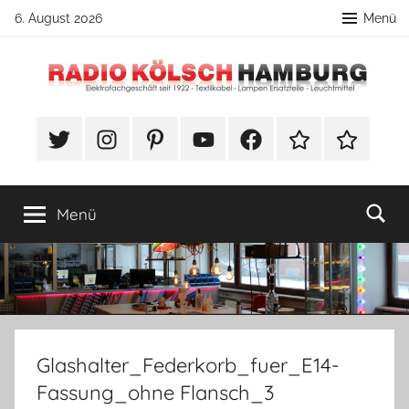
Zum
6. August 2026
Menü
Inhalt
springen
Radio
DIY
Lampenbau
#Twitter
Instagram
Pinterest
YouTube
Facebook
TikTok
Webshop
Kölsch
Tipps
Hamburg
Menü
Glashalter_Federkorb_fuer_E14-
Fassung_ohne Flansch_3