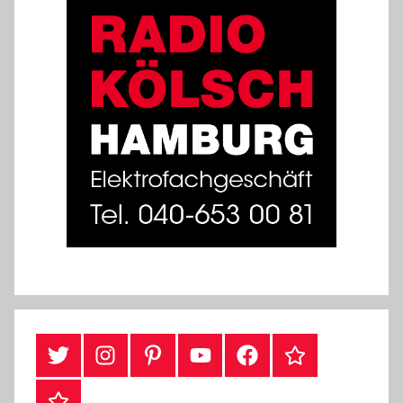
#Twitter
Instagram
Pinterest
YouTube
Facebook
TikTok
Webshop