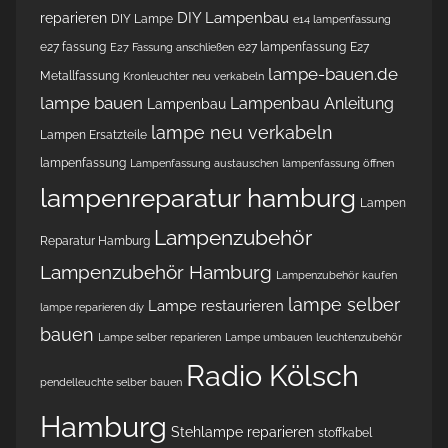
DIY Lampenbau
reparieren
DIY Lampe
e14 lampenfassung
e27 fassung
e27 lampenfassung
E27
E27 Fassung anschließen
lampe-bauen.de
Metallfassung
Kronleuchter neu verkabeln
lampe bauen
Lampenbau Anleitung
Lampenbau
lampe neu verkabeln
Lampen Ersatzteile
lampenfassung
Lampenfassung austauschen
lampenfassung öffnen
lampenreparatur hamburg
Lampen
Lampenzubehör
Reparatur Hamburg
Lampenzubehör Hamburg
Lampenzubehör kaufen
lampe selber
Lampe restaurieren
lampe reparieren diy
bauen
Lampe selber reparieren
Lampe umbauen
leuchtenzubehör
Radio Kölsch
pendelleuchte selber bauen
Hamburg
Stehlampe reparieren
stoffkabel