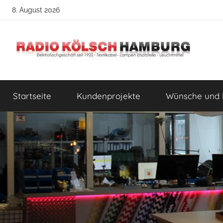
Zum
8. August 2026
Inhalt
springen
Radio
DIY
Lampenbau
Startseite
Kundenprojekte
Wünsche und 
Tipps
Kölsch
Hamburg