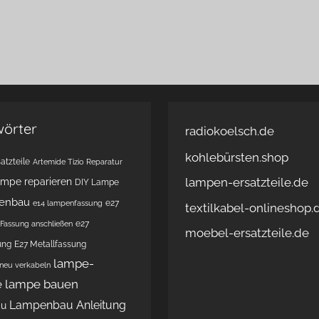
wörter
radiokoelsch.de
kohlebürsten.shop
atzteile
Artemide Tizio Reparatur
lampen-ersatzteile.de
ampe reparieren
DIY Lampe
enbau
e27
e14 lampenfassung
textilkabel-onlineshop.
e27
Fassung anschließen
moebel-ersatzteile.de
ung
E27 Metallfassung
lampe-
 neu verkabeln
e
lampe bauen
Lampenbau Anleitung
au