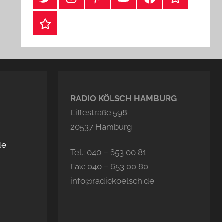
Webshop
RADIO KÖLSCH HAMBURG
Eiffestraße 598
20537 Hamburg
de
Tel.: 040 – 653 00 81
Fax: 040 – 653 00 80
info@radiokoelsch.de