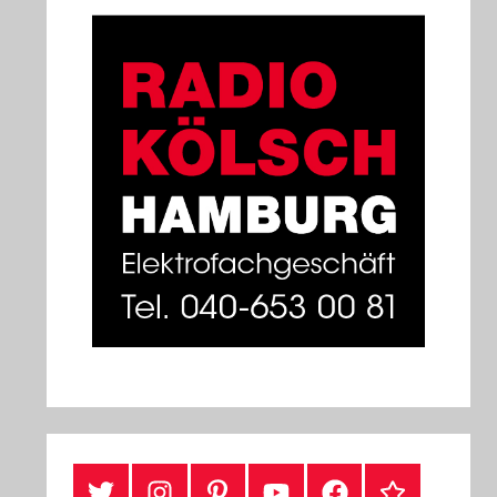
#Twitter
Instagram
Pinterest
YouTube
Facebook
TikTok