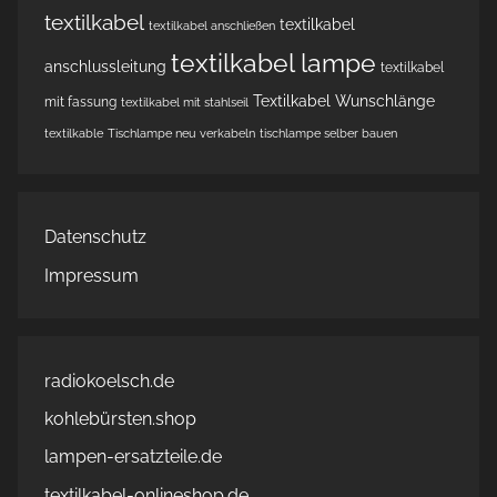
textilkabel
textilkabel
textilkabel anschließen
textilkabel lampe
anschlussleitung
textilkabel
Textilkabel Wunschlänge
mit fassung
textilkabel mit stahlseil
textilkable
Tischlampe neu verkabeln
tischlampe selber bauen
Datenschutz
Impressum
radiokoelsch.de
kohlebürsten.shop
lampen-ersatzteile.de
textilkabel-onlineshop.de