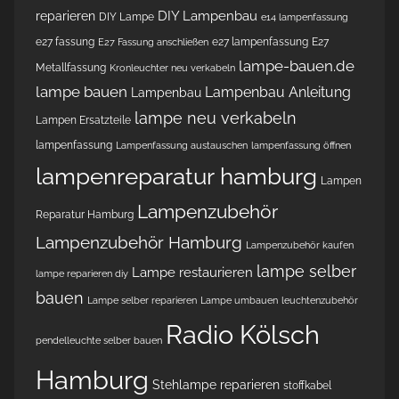
DIY Lampenbau
reparieren
DIY Lampe
e14 lampenfassung
e27 fassung
e27 lampenfassung
E27
E27 Fassung anschließen
lampe-bauen.de
Metallfassung
Kronleuchter neu verkabeln
lampe bauen
Lampenbau Anleitung
Lampenbau
lampe neu verkabeln
Lampen Ersatzteile
lampenfassung
Lampenfassung austauschen
lampenfassung öffnen
lampenreparatur hamburg
Lampen
Lampenzubehör
Reparatur Hamburg
Lampenzubehör Hamburg
Lampenzubehör kaufen
lampe selber
Lampe restaurieren
lampe reparieren diy
bauen
Lampe selber reparieren
Lampe umbauen
leuchtenzubehör
Radio Kölsch
pendelleuchte selber bauen
Hamburg
Stehlampe reparieren
stoffkabel