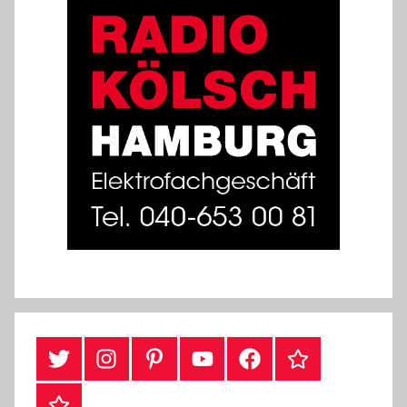
#Twitter
Instagram
Pinterest
YouTube
Facebook
TikTok
Webshop