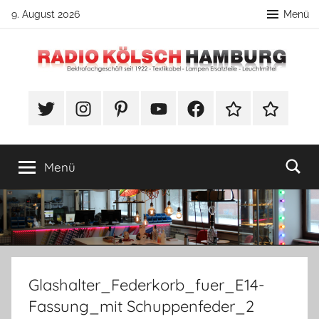
Zum
9. August 2026
Menü
Inhalt
springen
Radio
DIY
Lampenbau
#Twitter
Instagram
Pinterest
YouTube
Facebook
TikTok
Webshop
Kölsch
Tipps
Hamburg
Menü
Glashalter_Federkorb_fuer_E14-
Fassung_mit Schuppenfeder_2