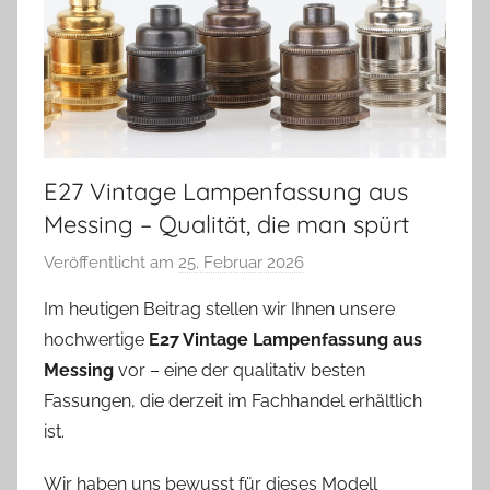
E27 Vintage Lampenfassung aus
Messing – Qualität, die man spürt
Veröffentlicht am
25. Februar 2026
v
o
Im heutigen Beitrag stellen wir Ihnen unsere
n
hochwertige
E27 Vintage Lampenfassung aus
A
Messing
vor – eine der qualitativ besten
n
Fassungen, die derzeit im Fachhandel erhältlich
d
ist.
r
e
Wir haben uns bewusst für dieses Modell