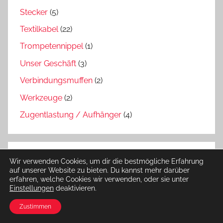
Stecker
(5)
Textilkabel
(22)
Trompetennippel
(1)
Unser Geschäft
(3)
Verbindungsmuffen
(2)
Werkzeuge
(2)
Zugentlastung / Aufhänger
(4)
Wir verwenden Cookies, um dir die bestmögliche Erfahrung
auf unserer Website zu bieten. Du kannst mehr darüber
erfahren, welche Cookies wir verwenden, oder sie unter
Einstellungen
deaktivieren.
Zustimmen