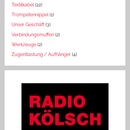
Textilkabel
(22)
Trompetennippel
(1)
Unser Geschäft
(3)
Verbindungsmuffen
(2)
Werkzeuge
(2)
Zugentlastung / Aufhänger
(4)