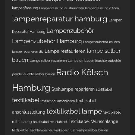
lampenfassung
Lampenfassung austauschen
lampenfassung öffnen
lampenreparatur hamburg
Lampen
Lampenzubehör
Reparatur Hamburg
Lampenzubehör Hamburg
Lampenzubehör kaufen
lampe selber
Lampe restaurieren
lampe reparieren diy
bauen
Lampe selber reparieren
Lampe umbauen
leuchtenzubehör
Radio Kölsch
pendelleuchte selber bauen
Hamburg
Stehlampe reparieren
stoffkabel
textilkabel
textilkabel
textilkabel anschließen
textilkabel lampe
anschlussleitung
textilkabel
Textilkabel Wunschlänge
mit fassung
textilkabel mit stahlseil
textilkable
Tischlampe neu verkabeln
tischlampe selber bauen