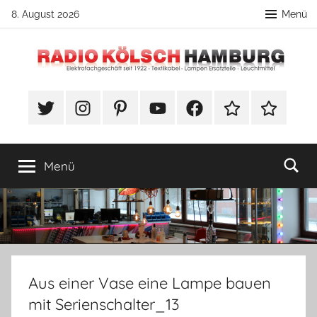
Zum
8. August 2026
Menü
Inhalt
springen
Radio
DIY
Lampenbau
#Twitter
Instagram
Pinterest
YouTube
Facebook
TikTok
Webshop
Kölsch
Tipps
Hamburg
Menü
Aus einer Vase eine Lampe bauen
mit Serienschalter_13