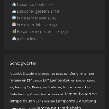
Besucher heute: 1573
Besucher gestern: 1478
in diesem Monat: 9811
in diesem Jahr: 240731
Besucher insgesamt: 240731
jetzt online: 12
Schlagwörter
Designerlampe
Artemide Ersatzteile
Artemide Tizio Reparatur
DIY Lampenbau
reparieren
DIY Lampe
e14 lampenfassung
e27 fassung
e27 lampenfassung
E27
E27 Fassung anschließen
lampe-bauen.de
Metallfassung
Kronleuchter neu verkabeln
lampe bauen
Lampenbau Anleitung
Lampenbau
lampe neu verkabeln
Lampen Ersatzteile