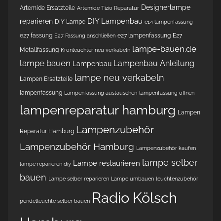
Designerlampe
Artemide Ersatzteile
Artemide Tizio Reparatur
DIY Lampenbau
reparieren
DIY Lampe
e14 lampenfassung
e27 fassung
e27 lampenfassung
E27
E27 Fassung anschließen
lampe-bauen.de
Metallfassung
Kronleuchter neu verkabeln
lampe bauen
Lampenbau Anleitung
Lampenbau
lampe neu verkabeln
Lampen Ersatzteile
lampenfassung
Lampenfassung austauschen
lampenfassung öffnen
lampenreparatur hamburg
Lampen
Lampenzubehör
Reparatur Hamburg
Lampenzubehör Hamburg
Lampenzubehör kaufen
lampe selber
Lampe restaurieren
lampe reparieren diy
bauen
Lampe selber reparieren
Lampe umbauen
leuchtenzubehör
Radio Kölsch
pendelleuchte selber bauen