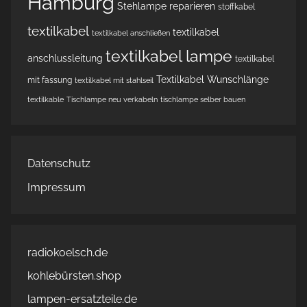
Hamburg
Stehlampe reparieren
stoffkabel
textilkabel
textilkabel
textilkabel anschließen
textilkabel lampe
anschlussleitung
textilkabel
Textilkabel Wunschlänge
mit fassung
textilkabel mit stahlseil
textilkable
Tischlampe neu verkabeln
tischlampe selber bauen
Datenschutz
Impressum
radiokoelsch.de
kohlebürsten.shop
lampen-ersatzteile.de