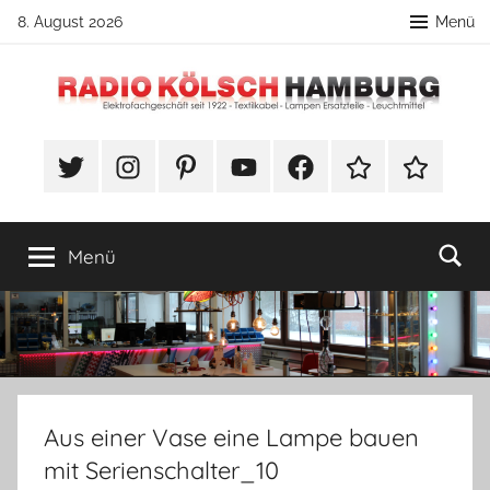
Zum
8. August 2026
Menü
Inhalt
springen
Radio
DIY
Lampenbau
#Twitter
Instagram
Pinterest
YouTube
Facebook
TikTok
Webshop
Kölsch
Tipps
Hamburg
Menü
Aus einer Vase eine Lampe bauen
mit Serienschalter_10