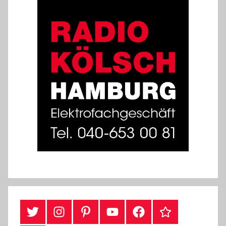
#Twitter
Instagram
Pinterest
YouTube
Facebook
TikTok