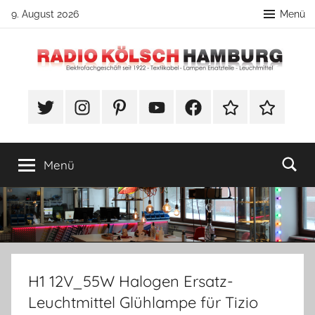
Zum
9. August 2026
Menü
Inhalt
springen
Radio
DIY
Lampenbau
#Twitter
Instagram
Pinterest
YouTube
Facebook
TikTok
Webshop
Kölsch
Tipps
Hamburg
Menü
H1 12V_55W Halogen Ersatz-
Leuchtmittel Glühlampe für Tizio