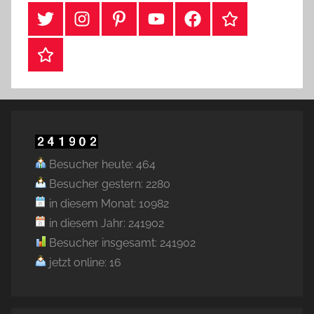
#Twitter
Instagram
Pinterest
YouTube
Facebook
TikTok
Webshop
Besucher heute: 464
Besucher gestern: 2280
in diesem Monat: 10982
in diesem Jahr: 241902
Besucher insgesamt: 241902
jetzt online: 16