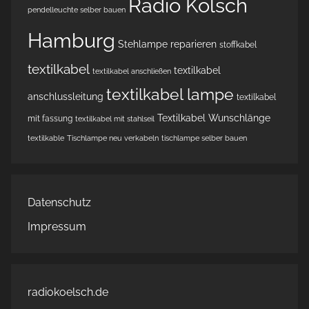
Radio Kölsch
pendelleuchte selber bauen
Hamburg
Stehlampe reparieren
stoffkabel
textilkabel
textilkabel
textilkabel anschließen
textilkabel lampe
anschlussleitung
textilkabel
Textilkabel Wunschlänge
mit fassung
textilkabel mit stahlseil
textilkable
Tischlampe neu verkabeln
tischlampe selber bauen
Datenschutz
Impressum
radiokoelsch.de