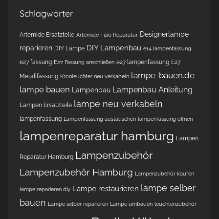
Schlagwörter
Designerlampe
Artemide Ersatzteile
Artemide Tizio Reparatur
DIY Lampenbau
reparieren
DIY Lampe
e14 lampenfassung
e27 fassung
e27 lampenfassung
E27
E27 Fassung anschließen
lampe-bauen.de
Metallfassung
Kronleuchter neu verkabeln
lampe bauen
Lampenbau Anleitung
Lampenbau
lampe neu verkabeln
Lampen Ersatzteile
lampenfassung
Lampenfassung austauschen
lampenfassung öffnen
lampenreparatur hamburg
Lampen
Lampenzubehör
Reparatur Hamburg
Lampenzubehör Hamburg
Lampenzubehör kaufen
lampe selber
Lampe restaurieren
lampe reparieren diy
bauen
Lampe selber reparieren
Lampe umbauen
leuchtenzubehör