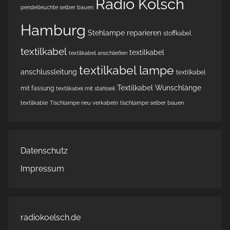
Radio Kölsch
pendelleuchte selber bauen
Hamburg
Stehlampe reparieren
stoffkabel
textilkabel
textilkabel
textilkabel anschließen
textilkabel lampe
anschlussleitung
textilkabel
Textilkabel Wunschlänge
mit fassung
textilkabel mit stahlseil
textilkable
Tischlampe neu verkabeln
tischlampe selber bauen
Datenschutz
Impressum
radiokoelsch.de