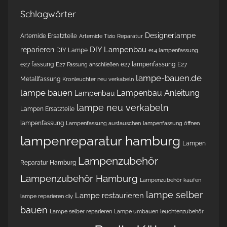
Schlagwörter
Designerlampe
Artemide Ersatzteile
Artemide Tizio Reparatur
DIY Lampenbau
reparieren
DIY Lampe
e14 lampenfassung
e27 fassung
e27 lampenfassung
E27
E27 Fassung anschließen
lampe-bauen.de
Metallfassung
Kronleuchter neu verkabeln
lampe bauen
Lampenbau Anleitung
Lampenbau
lampe neu verkabeln
Lampen Ersatzteile
lampenfassung
Lampenfassung austauschen
lampenfassung öffnen
lampenreparatur hamburg
Lampen
Lampenzubehör
Reparatur Hamburg
Lampenzubehör Hamburg
Lampenzubehör kaufen
lampe selber
Lampe restaurieren
lampe reparieren diy
bauen
Lampe selber reparieren
Lampe umbauen
leuchtenzubehör