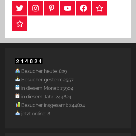
#Twitter
Instagram
Pinterest
YouTube
Facebook
TikTok
Webshop
Besucher heute: 829
Besucher gestern: 2557
in diesem Monat: 13904
in diesem Jahr: 244824
Besucher insgesamt: 244824
jetzt online: 8