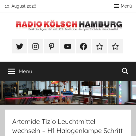
Zum
10. August 2026
Menü
Inhalt
springen
Radio
DIY
Lampenbau
#Twitter
Instagram
Pinterest
YouTube
Facebook
TikTok
Webshop
Kölsch
Tipps
Hamburg
Menü
Artemide Tizio Leuchtmittel
wechseln – H1 Halogenlampe Schritt