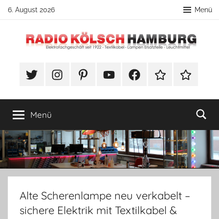
Zum
6. August 2026
Menü
Inhalt
springen
Radio
DIY
Lampenbau
#Twitter
Instagram
Pinterest
YouTube
Facebook
TikTok
Webshop
Kölsch
Tipps
Hamburg
Menü
Alte Scherenlampe neu verkabelt –
sichere Elektrik mit Textilkabel &