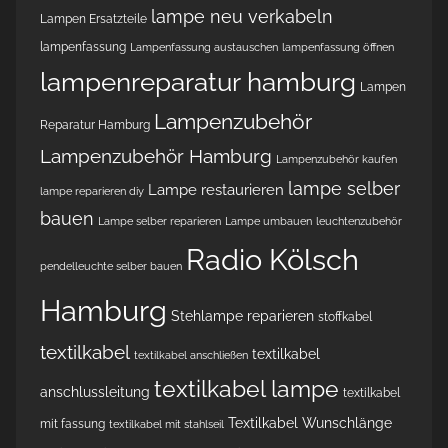
lampe neu verkabeln
Lampen Ersatzteile
lampenfassung
Lampenfassung austauschen
lampenfassung öffnen
lampenreparatur hamburg
Lampen
Lampenzubehör
Reparatur Hamburg
Lampenzubehör Hamburg
Lampenzubehör kaufen
lampe selber
Lampe restaurieren
lampe reparieren diy
bauen
Lampe selber reparieren
Lampe umbauen
leuchtenzubehör
Radio Kölsch
pendelleuchte selber bauen
Hamburg
Stehlampe reparieren
stoffkabel
textilkabel
textilkabel
textilkabel anschließen
textilkabel lampe
anschlussleitung
textilkabel
Textilkabel Wunschlänge
mit fassung
textilkabel mit stahlseil